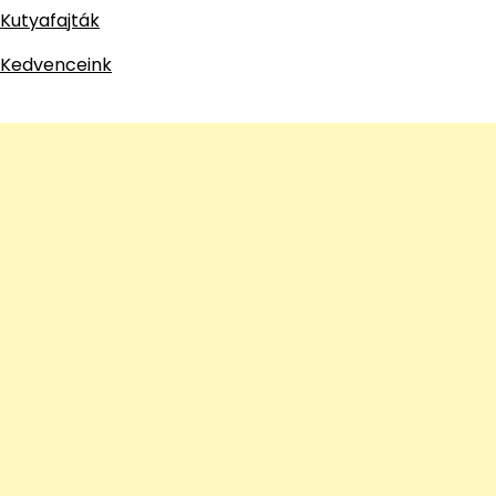
Kutyafajták
Kedvenceink