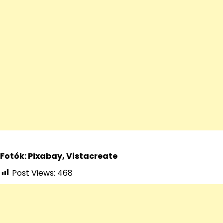
Fotók: Pixabay, Vistacreate
Post Views:
468