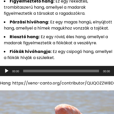
Figyelmeztető hang:
Ez egy rekedtes,
trombitaszerű hang, amellyel a madarak
figyelmeztetik a társakat a ragadozókra.
Párzási hívóhang:
Ez egy magas hangú, elnyújtott
hang, amellyel a hímek magukhoz vonzzák a tojókat.
Riasztó hang:
Ez egy rövid, éles hang, amellyel a
madarak figyelmeztetik a fiókákat a veszélyre.
Fiókák hívóhangja:
Ez egy csipogó hang, amellyel
a fiókák hívják a szüleiket.
Audió
00:00
00:00
lejátszó
Hang: https://xeno-canto.org/contributor/QLIQOZZWBD