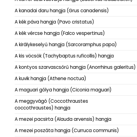
A kanadai daru hangja (Grus canadensis)
A kék páva hangja (Pavo cristatus)
A kék vércse hangja (Falco vespertinus)
A királykeselyű hangja (Sarcoramphus papa)
A kis vöcsök (Tachybaptus ruficollis) hangja
A kontyos szarvascsőrű hangja (Anorrhinus galeritus)
A kuvik hangja (Athene noctua)
A maguari gólya hangja (Ciconia maguari)
A meggyvágó (Coccothraustes
coccothraustes) hangja
A mezei pacsirta (Alauda arvensis) hangja
A mezei poszáta hangja (Curruca communis)