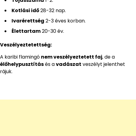
Tojásszáma
1-2.
Kotlási idő
28-32 nap.
Ivarérettség
2-3 éves korban.
Élettartam
20-30 év.
Veszélyeztetettség:
A karibi flamingó
nem veszélyeztetett faj
, de a
élőhelypusztítás
és a
vadászat
veszélyt jelenthet
rájuk.