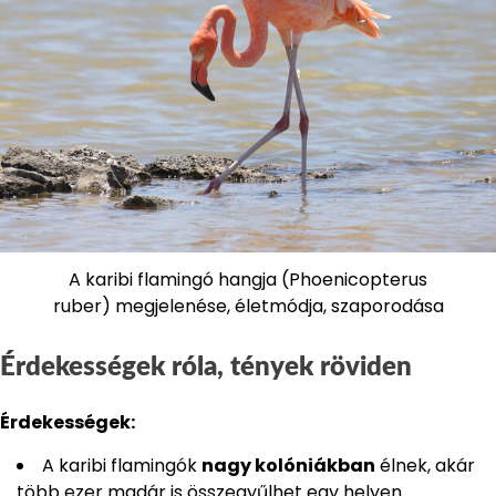
A karibi flamingó hangja (Phoenicopterus
ruber) megjelenése, életmódja, szaporodása
Érdekességek róla, tények röviden
Érdekességek:
A karibi flamingók
nagy kolóniákban
élnek, akár
több ezer madár is összegyűlhet egy helyen.