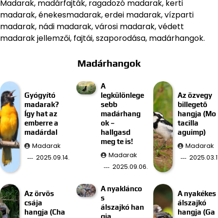
Madarak, madárfajták, ragadozó madarak, kerti
madarak, énekesmadarak, erdei madarak, vízparti
madarak, nádi madarak, városi madarak, védett
madarak jellemzői, fajtái, szaporodása, madárhangok.
Madárhangok
A
Gyógyító
legkülönlege
Az özvegy
madarak?
sebb
billegető
Így hat az
madárhang
hangja (Mo
emberre a
ok –
tacilla
madárdal
hallgasd
aguimp)
meg te is!
Madarak
Madarak
Madarak
2025.09.14.
2025.03.11
2025.09.06.
A nyaklánco
Az örvös
A nyakékes
s
csája
álszajkó
álszajkó han
hangja (Cha
hangja (Ga
gja