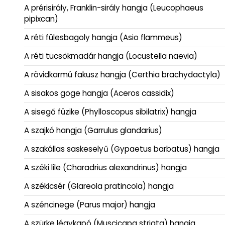
A prérisirály, Franklin-sirály hangja (Leucophaeus
pipixcan)
A réti fülesbagoly hangja (Asio flammeus)
A réti tücsökmadár hangja (Locustella naevia)
A rövidkarmú fakusz hangja (Certhia brachydactyla)
A sisakos goge hangja (Aceros cassidix)
A sisegő füzike (Phylloscopus sibilatrix) hangja
A szajkó hangja (Garrulus glandarius)
A szakállas saskeselyű (Gypaetus barbatus) hangja
A széki lile (Charadrius alexandrinus) hangja
A székicsér (Glareola pratincola) hangja
A széncinege (Parus major) hangja
A szürke légykapó (Muscicapa striata) hangja