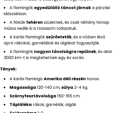
A flamingók
egyedülálló táncot járnak
a párzási
időszakban.
A fiókák
fehéren
születnek, és csak néhány hónap
múlva vedlik ki a rózsaszín tollazatuk.
A karibi flamingók
szűrőetetők
, és a vízben lévő
apró rákokat, garnélákat és algákat fogyasztják.
A flamingók
nagyon távolságra repülnek
, és akár
3000 km-t is megtehetnek egy év során.
Tények:
A karibi flamingó
Amerika déli részén
honos.
Magassága
120-140 cm,
súlya
2-4 kg.
Szárnyfesztávolsága
150-165 cm.
Tápláléka
rákok, garnélák, algák.