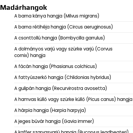
Madárhangok
A barna kánya hangja (Milvus migrans)
A barna rétihéja hangja (Circus aeruginosus)
A csonttollú hangja (Bombycilla garrulus)
A dolmányos varjú vagy szürke varjú (Corvus
cornix) hangja
A fácán hangja (Phasianus colchicus)
A fattyúszerkő hangja (Chlidonias hybridus)
A gulipán hangja (Recurvirostra avosetta)
A hamvas küllő vagy szürke küllő (Picus canus) hangja
A hárpia hangja (Harpia harpyja)
A jeges búvár hangja (Gavia immer)
A kaffer szarvasvarjú hangja (Bucorvus leadbeateri)