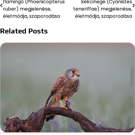
flamingó (Phoenicopterus
kékcinege (Cyanistes
navigáció
ruber) megjelenése,
teneriffae) megjelenése,
életmódja, szaporodása
életmódja, szaporodása
Related Posts