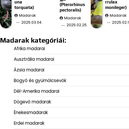
una
rrulax
(Pterorhinus
torquata)
monileger)
pectoralis)
Madarak
Madarak
Madarak
2025.03.04.
2025.02.11
2025.02.25.
Madarak kategóriái:
Afrika madarai
Ausztrália madarai
Ázsia madarai
Bogyó és gyümölcsevők
Dél-Amerika madarai
Dögevő madarak
Énekesmadarak
Erdei madarak