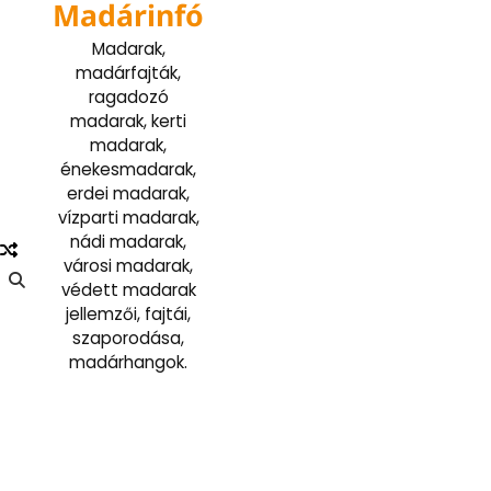
Madárinfó
Skip
to
Madarak,
content
madárfajták,
ragadozó
madarak, kerti
madarak,
énekesmadarak,
erdei madarak,
vízparti madarak,
nádi madarak,
városi madarak,
védett madarak
jellemzői, fajtái,
szaporodása,
madárhangok.