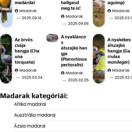
madárdal
hallgasd
aguimp)
meg te is!
Madarak
Madarak
Madarak
2025.09.14.
2025.03.11
2025.09.06.
A nyaklánco
Az örvös
A nyakékes
s
csája
álszajkó
álszajkó han
hangja (Cha
hangja (Ga
gja
una
rrulax
(Pterorhinus
torquata)
monileger)
pectoralis)
Madarak
Madarak
Madarak
2025.03.04.
2025.02.11
2025.02.25.
Madarak kategóriái:
Afrika madarai
Ausztrália madarai
Ázsia madarai