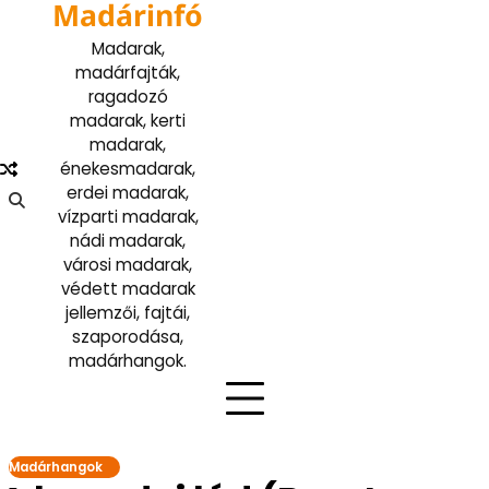
Madárinfó
Skip
to
Madarak,
content
madárfajták,
ragadozó
madarak, kerti
madarak,
énekesmadarak,
erdei madarak,
vízparti madarak,
nádi madarak,
városi madarak,
védett madarak
jellemzői, fajtái,
szaporodása,
madárhangok.
Madárhangok