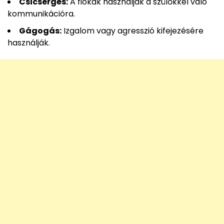
Csicsergés:
A fiókák használják a szülőkkel való
kommunikációra.
Gágogás:
Izgalom vagy agresszió kifejezésére
használják.