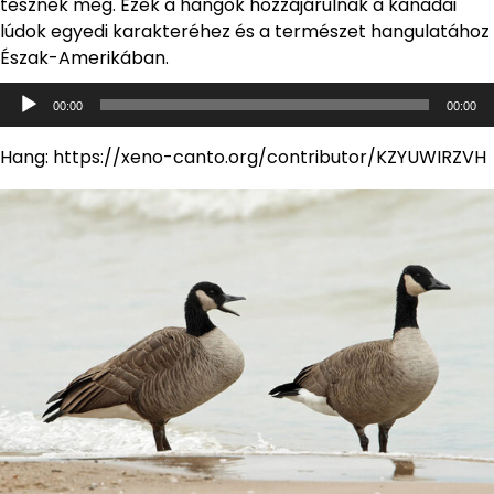
tesznek meg. Ezek a hangok hozzájárulnak a kanadai
lúdok egyedi karakteréhez és a természet hangulatához
Észak-Amerikában.
Audió
00:00
00:00
lejátszó
Hang: https://xeno-canto.org/contributor/KZYUWIRZVH