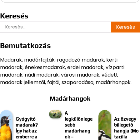
Keresés
Keresés:
Bemutatkozás
Madarak, madárfajták, ragadozó madarak, kerti
madarak, énekesmadarak, erdei madarak, vízparti
madarak, nádi madarak, városi madarak, védett
madarak jellemzői, fajtái, szaporodása, madárhangok.
Madárhangok
A
Gyógyító
legkülönlege
Az özvegy
madarak?
sebb
billegető
Így hat az
madárhang
hangja (Mo
emberre a
ok –
tacilla