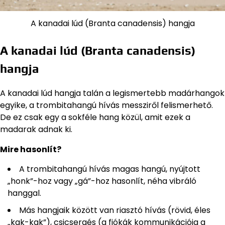
A kanadai lúd (Branta canadensis) hangja
A kanadai lúd (Branta canadensis)
hangja
A kanadai lúd hangja talán a legismertebb madárhangok
egyike, a trombitahangú hívás messziről felismerhető.
De ez csak egy a sokféle hang közül, amit ezek a
madarak adnak ki.
Mire hasonlít?
A trombitahangú hívás magas hangú, nyújtott
„honk”-hoz vagy „gá”-hoz hasonlít, néha vibráló
hanggal.
Más hangjaik között van riasztó hívás (rövid, éles
„kak-kak”), csicsergés (a fiókák kommunikációja a