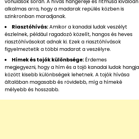
vonulások során. A hívás hangereje és ritmusa kiválóan
alkalmas arra, hogy a madarak repülés közben is
szinkronban maradjanak.
Riasztóhívás:
Amikor a kanadai ludak veszélyt
észlelnek, például ragadozó közelít, hangos és heves
riasztóhívásokat adnak ki. Ezek a riasztóhívások
figyelmeztetik a többi madarat a veszélyre.
Hímek és tojók különbsége:
Érdemes
megjegyezni, hogy a hím és a tojó kanadai ludak hangja
között kisebb különbségek lehetnek. A tojók hívása
általában magasabb és rövidebb, míg a hímeké
mélyebb és hosszabb.