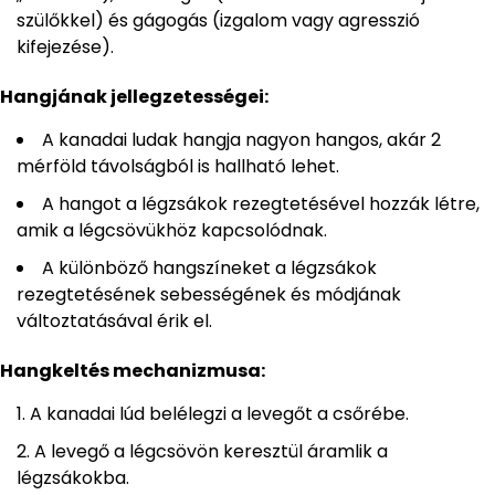
szülőkkel) és gágogás (izgalom vagy agresszió
kifejezése).
Hangjának jellegzetességei:
A kanadai ludak hangja nagyon hangos, akár 2
mérföld távolságból is hallható lehet.
A hangot a légzsákok rezegtetésével hozzák létre,
amik a légcsövükhöz kapcsolódnak.
A különböző hangszíneket a légzsákok
rezegtetésének sebességének és módjának
változtatásával érik el.
Hangkeltés mechanizmusa:
A kanadai lúd belélegzi a levegőt a csőrébe.
A levegő a légcsövön keresztül áramlik a
légzsákokba.