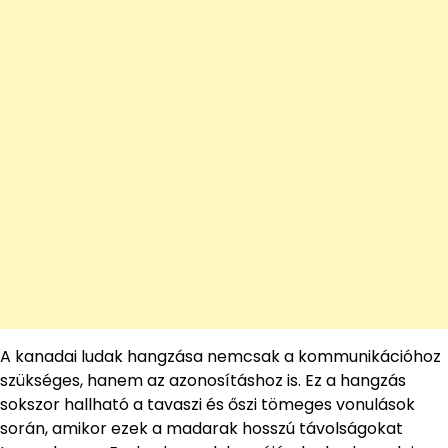
A kanadai ludak hangzása nemcsak a kommunikációhoz
szükséges, hanem az azonosításhoz is. Ez a hangzás
sokszor hallható a tavaszi és őszi tömeges vonulások
során, amikor ezek a madarak hosszú távolságokat