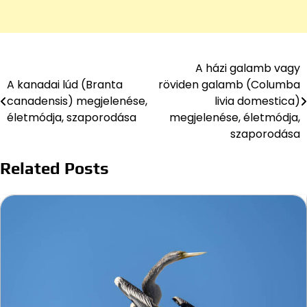
A házi galamb vagy
Bejegyzés
A kanadai lúd (Branta
röviden galamb (Columba
navigáció
canadensis) megjelenése,
livia domestica)
életmódja, szaporodása
megjelenése, életmódja,
szaporodása
Related Posts