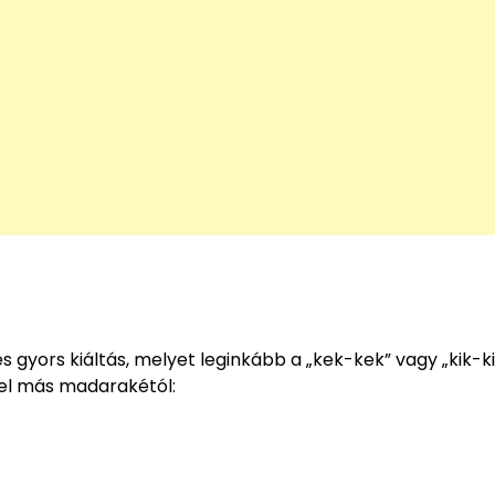
és gyors kiáltás, melyet leginkább a „kek-kek” vagy „kik-ki
 el más madarakétól: