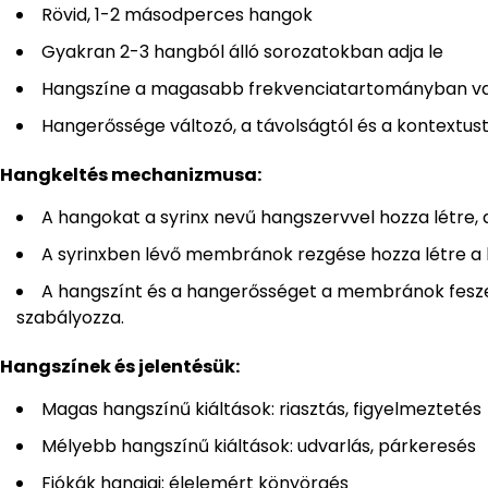
Rövid, 1-2 másodperces hangok
Gyakran 2-3 hangból álló sorozatokban adja le
Hangszíne a magasabb frekvenciatartományban v
Hangerőssége változó, a távolságtól és a kontextus
Hangkeltés mechanizmusa:
A hangokat a syrinx nevű hangszervvel hozza létre, 
A syrinxben lévő membránok rezgése hozza létre a
A hangszínt és a hangerősséget a membránok fesz
szabályozza.
Hangszínek és jelentésük:
Magas hangszínű kiáltások: riasztás, figyelmeztetés
Mélyebb hangszínű kiáltások: udvarlás, párkeresés
Fiókák hangjai: élelemért könyörgés