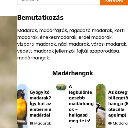
Bemutatkozás
Madarak, madárfajták, ragadozó madarak, kerti
madarak, énekesmadarak, erdei madarak,
vízparti madarak, nádi madarak, városi madarak,
védett madarak jellemzői, fajtái, szaporodása,
madárhangok.
Madárhangok
A
Gyógyító
legkülönle
Az özveg
madarak?
gesebb
billegető
Így hat az
madárhang
hangja (
emberre a
ok –
otacilla
madárdal
hallgasd
aguimp)
meg te is!
Madarak
Madara