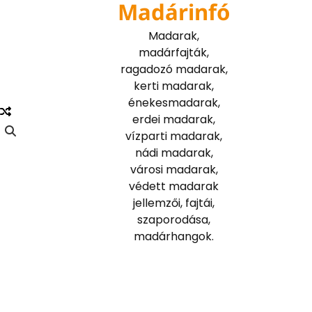
Madárinfó
Skip
to
Madarak,
content
madárfajták,
ragadozó madarak,
kerti madarak,
énekesmadarak,
erdei madarak,
vízparti madarak,
nádi madarak,
városi madarak,
védett madarak
jellemzői, fajtái,
szaporodása,
madárhangok.