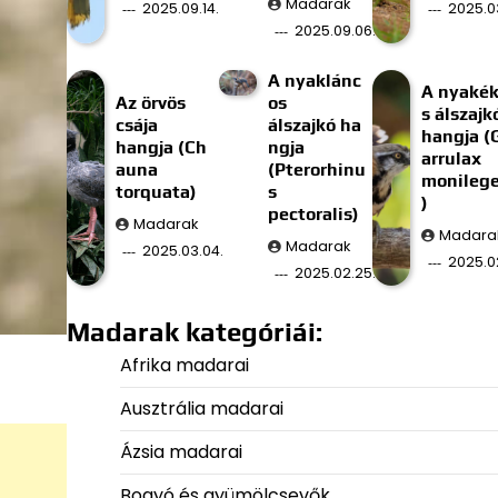
Madarak
2025.09.14.
2025.03
2025.09.06.
A nyaklánc
A nyaké
Az örvös
os
s álszajk
csája
álszajkó ha
hangja (
hangja (Ch
ngja
arrulax
auna
(Pterorhinu
monilege
torquata)
s
)
pectoralis)
Madarak
Madara
Madarak
2025.03.04.
2025.02
2025.02.25.
Madarak kategóriái:
Afrika madarai
Ausztrália madarai
Ázsia madarai
Bogyó és gyümölcsevők