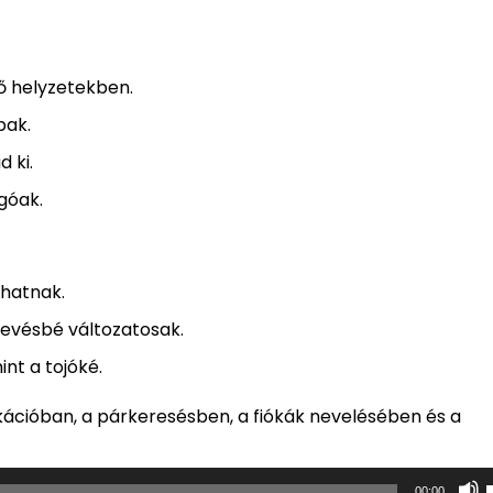
ő helyzetekben.
bak.
 ki.
góak.
zhatnak.
kevésbé változatosak.
nt a tojóké.
ációban, a párkeresésben, a fiókák nevelésében és a
00:00