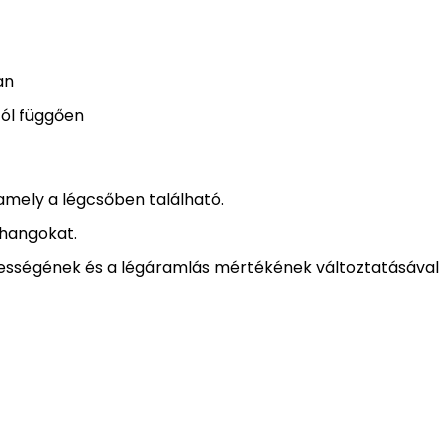
an
tól függően
amely a légcsőben található.
 hangokat.
ességének és a légáramlás mértékének változtatásával