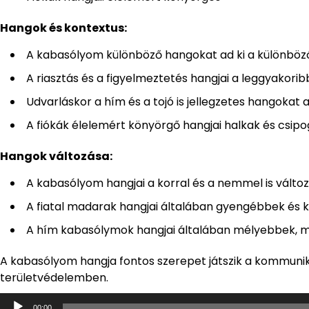
Hangok és kontextus:
A kabasólyom különböző hangokat ad ki a különböz
A riasztás és a figyelmeztetés hangjai a leggyakorib
Udvarláskor a hím és a tojó is jellegzetes hangokat ad
A fiókák élelemért könyörgő hangjai halkak és csipo
Hangok változása:
A kabasólyom hangjai a korral és a nemmel is válto
A fiatal madarak hangjai általában gyengébbek és 
A hím kabasólymok hangjai általában mélyebbek, mi
A kabasólyom hangja fontos szerepet játszik a kommunik
területvédelemben.
Audió
00:00