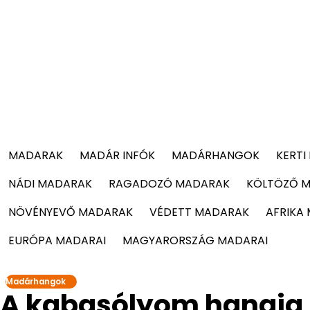
MADARAK
MADÁR INFÓK
MADÁRHANGOK
KERTI
NÁDI MADARAK
RAGADOZÓ MADARAK
KÖLTÖZŐ 
NÖVÉNYEVŐ MADARAK
VÉDETT MADARAK
AFRIKA
EURÓPA MADARAI
MAGYARORSZÁG MADARAI
Madárhangok
A kabasólyom hangja 