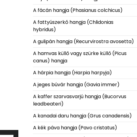
A fácán hangja (Phasianus colchicus)
A fattyúszerkő hangja (Chlidonias
hybridus)
A gulipán hangja (Recurvirostra avosetta)
A hamvas küllő vagy szürke küllő (Picus
canus) hangja
A hárpia hangja (Harpia harpyja)
A jeges búvár hangja (Gavia immer)
A kaffer szarvasvarjú hangja (Bucorvus
leadbeateri)
A kanadai daru hangja (Grus canadensis)
A kék páva hangja (Pavo cristatus)
A