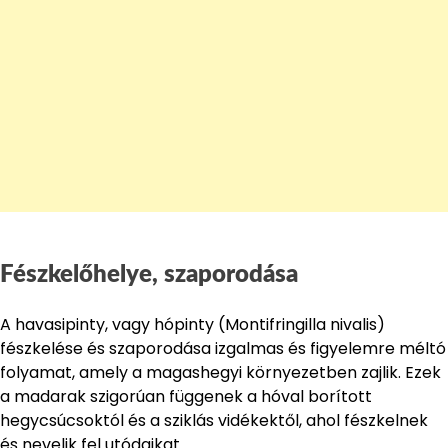
Fészkelőhelye, szaporodása
A havasipinty, vagy hópinty (Montifringilla nivalis)
fészkelése és szaporodása izgalmas és figyelemre méltó
folyamat, amely a magashegyi környezetben zajlik. Ezek
a madarak szigorúan függenek a hóval borított
hegycsúcsoktól és a sziklás vidékektől, ahol fészkelnek
és nevelik fel utódaikat.