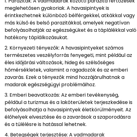
Paraziták: A vadmadarak közötti parazita fertőzések
meglehetősen gyakoriak. A havasipintyek is
érintkezhetnek különböző bélférgekkel, atkákkal vagy
más külső és belső parazitákkal, amelyek negatívan
befolyásolhatják az egészségüket és a táplálékkal való
hatékony táplálkozásukat.
Környezeti tényezők: A havasipintyeket számos
természetes veszélyforrás fenyegeti, mint például az
éles időjárási változások, hideg és szélsőséges
hőmérsékletek, valamint a ragadozók és az emberi
zavarás. Ezek a tényezők mind hozzájárulhatnak a
madarak egészségügyi problémáihoz.
Emberi beavatkozás: Az emberi tevékenység,
például a turizmus és a lakóterületek terjeszkedése is
befolyásolhatja a havasipintyek életkörülményeit. Az
élőhelyek elvesztése és a zavarások a szaporodásra
és a túlélésre is hatással lehetnek.
Betegségek terjesztése: A vadmadarak