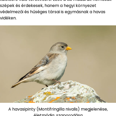
szépek és érdekesek, hanem a hegyi környezet
védelmezői és hűséges társai is egymásnak a havas
vidéken.
A havasipinty (Montifringilla nivalis) megjelenése,
életmódja, szaporodása