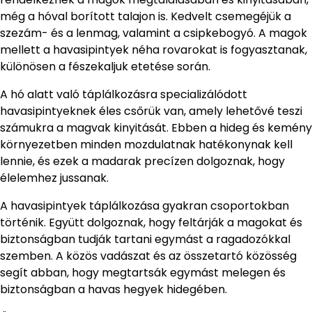
még a hóval borított talajon is. Kedvelt csemegéjük a
szezám- és a lenmag, valamint a csipkebogyó. A magok
mellett a havasipintyek néha rovarokat is fogyasztanak,
különösen a fészekaljuk etetése során.
A hó alatt való táplálkozásra specializálódott
havasipintyeknek éles csőrük van, amely lehetővé teszi
számukra a magvak kinyitását. Ebben a hideg és kemény
környezetben minden mozdulatnak hatékonynak kell
lennie, és ezek a madarak precízen dolgoznak, hogy
élelemhez jussanak.
A havasipintyek táplálkozása gyakran csoportokban
történik. Együtt dolgoznak, hogy feltárják a magokat és
biztonságban tudják tartani egymást a ragadozókkal
szemben. A közös vadászat és az összetartó közösség
segít abban, hogy megtartsák egymást melegen és
biztonságban a havas hegyek hidegében.