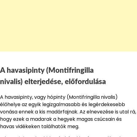
A havasipinty (Montifringilla
nivalis) elterjedése, előfordulása
A havasipinty, vagy hópinty (Montifringilla nivalis)
élőhelye az egyik legizgalmasabb és legérdekesebb
vonása ennek a kis madárfajnak. Az elnevezése is utal rá,
hogy ezek a madarak a hegyek magas csúcsain és
havas vidékeken találhatók meg.