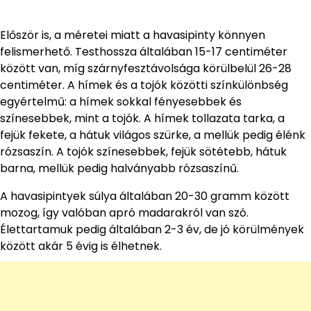
Először is, a méretei miatt a havasipinty könnyen
felismerhető. Testhossza általában 15-17 centiméter
között van, míg szárnyfesztávolsága körülbelül 26-28
centiméter. A hímek és a tojók közötti színkülönbség
egyértelmű: a hímek sokkal fényesebbek és
színesebbek, mint a tojók. A hímek tollazata tarka, a
fejük fekete, a hátuk világos szürke, a mellük pedig élénk
rózsaszín. A tojók színesebbek, fejük sötétebb, hátuk
barna, mellük pedig halványabb rózsaszínű.
A havasipintyek súlya általában 20-30 gramm között
mozog, így valóban apró madarakról van szó.
Élettartamuk pedig általában 2-3 év, de jó körülmények
között akár 5 évig is élhetnek.