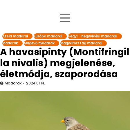
Ázsia madarai
Európa madarai
Hegyi - hegyvidéki madarak
Madarak
Magevő madarak
Magyarország madarai
A havasipinty (Montifringil
la nivalis) megjelenése,
életmódja, szaporodása
Madarak
2024.01.14.