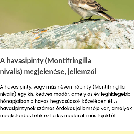
A havasipinty (Montifringilla
nivalis) megjelenése, jellemzői
A havasipinty, vagy más néven hópinty (Montifringilla
nivalis) egy kis, kedves madár, amely az év leghidegebb
hónapjaiban a havas hegycsúcsok közelében él. A
havasipintynek számos érdekes jellemzője van, amelyek
megkülönböztetik ezt a kis madarat más fajoktól.