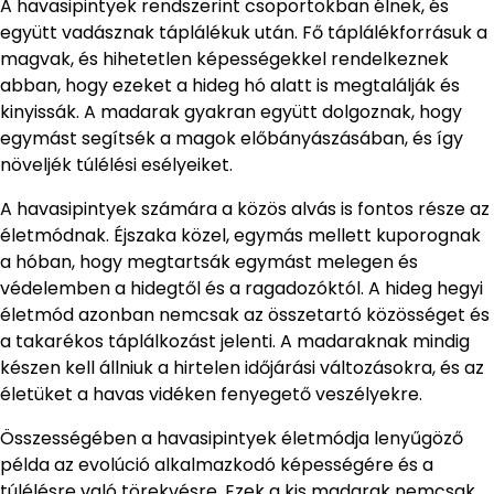
A havasipintyek rendszerint csoportokban élnek, és
együtt vadásznak táplálékuk után. Fő táplálékforrásuk a
magvak, és hihetetlen képességekkel rendelkeznek
abban, hogy ezeket a hideg hó alatt is megtalálják és
kinyissák. A madarak gyakran együtt dolgoznak, hogy
egymást segítsék a magok előbányászásában, és így
növeljék túlélési esélyeiket.
A havasipintyek számára a közös alvás is fontos része az
életmódnak. Éjszaka közel, egymás mellett kuporognak
a hóban, hogy megtartsák egymást melegen és
védelemben a hidegtől és a ragadozóktól. A hideg hegyi
életmód azonban nemcsak az összetartó közösséget és
a takarékos táplálkozást jelenti. A madaraknak mindig
készen kell állniuk a hirtelen időjárási változásokra, és az
életüket a havas vidéken fenyegető veszélyekre.
Összességében a havasipintyek életmódja lenyűgöző
példa az evolúció alkalmazkodó képességére és a
túlélésre való törekvésre. Ezek a kis madarak nemcsak