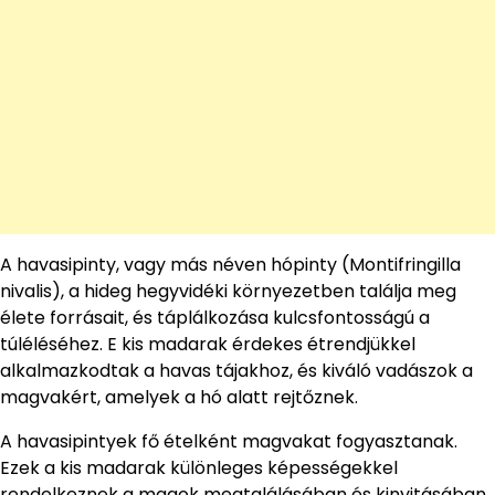
A havasipinty, vagy más néven hópinty (Montifringilla
nivalis), a hideg hegyvidéki környezetben találja meg
élete forrásait, és táplálkozása kulcsfontosságú a
túléléséhez. E kis madarak érdekes étrendjükkel
alkalmazkodtak a havas tájakhoz, és kiváló vadászok a
magvakért, amelyek a hó alatt rejtőznek.
A havasipintyek fő ételként magvakat fogyasztanak.
Ezek a kis madarak különleges képességekkel
rendelkeznek a magok megtalálásában és kinyitásában,