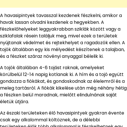
A havasipintyek tavasszal kezdenek fészkelni, amikor a
havak lassan olvadni kezdenek a hegyekben. A
fészkelőhelyeket leggyakrabban sziklák között vagy a
sziklafalak résein találjuk meg, mivel ezek a területek
nyújtanak védelmet és rejtekhelyet a ragadozók ellen. A
tojók általában egy kis mélyedést készítenek a talajban,
és a fészket száraz növényi anyaggal bélelik ki.
A tojók általában 4-6 tojást raknak, amelyeket
körülbelül 12-14 napig kotlanak ki. A hím és a tojó együtt
gondozza a fiókákat, és gondoskodnak az élelemről és a
meleg tartásról. A fiókák kikelése után még néhány hétig
a fészken belül maradnak, mielőtt elindulnának saját
életük útjára.
Az északi területeken élő havasipintyek gyakran évente
csak egy alkalommal költöznek, de a délebbi
területeken élők több alkalommal is fészkelhetnek egy