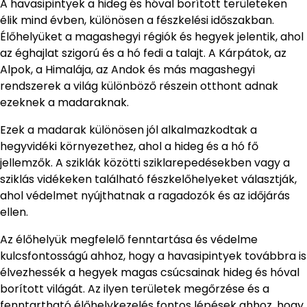
A havasipintyek a hideg és hóval borított területeken
élik mind évben, különösen a fészkelési időszakban.
Élőhelyüket a magashegyi régiók és hegyek jelentik, ahol
az éghajlat szigorú és a hó fedi a talajt. A Kárpátok, az
Alpok, a Himalája, az Andok és más magashegyi
rendszerek a világ különböző részein otthont adnak
ezeknek a madaraknak.
Ezek a madarak különösen jól alkalmazkodtak a
hegyvidéki környezethez, ahol a hideg és a hó fő
jellemzők. A sziklák közötti sziklarepedésekben vagy a
sziklás vidékeken található fészkelőhelyeket választják,
ahol védelmet nyújthatnak a ragadozók és az időjárás
ellen.
Az élőhelyük megfelelő fenntartása és védelme
kulcsfontosságú ahhoz, hogy a havasipintyek továbbra is
élvezhessék a hegyek magas csúcsainak hideg és hóval
borított világát. Az ilyen területek megőrzése és a
fenntartható élőhelykezelés fontos lépések ahhoz, hogy