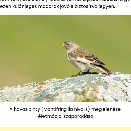
ezen különleges madarak jövője biztosítva legyen.
A havasipinty (Montifringilla nivalis) megjelenése,
életmódja, szaporodása