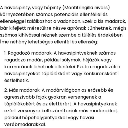
A havasipinty, vagy hópinty (Montifringilla nivalis)
környezetében számos potenciális ellenféllel és
ellenséggel találkozhat a vadonban. Ezek a kis madarak,
bár kifejlett méretükre nézve aprónak tűnhetnek, mégis
számos kihívással néznek szembe a túlélés érdekében.
Íme néhány lehetséges ellenfél és ellenség:
Ragadozó madarak: A havasipintyeknek számos
ragadozó madár, például sólymok, héjázók vagy
kormoránok lehetnek ellenfelei. Ezek a ragadozók a
havasipintyeket táplálékként vagy konkurensként
észlelhetik.
Más madarak: A madárvilágban az erősebb és
agresszívabb fajok gyakran versengenek a
táplálékokért és az élettérért. A havasipintyeknek
ezért versenyre kell számítaniuk más madarakkal,
például hópehelypintyekkel vagy havasi
verébmadarakkal.