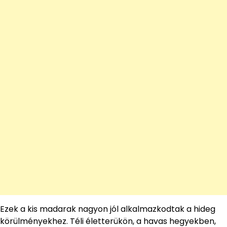
Ezek a kis madarak nagyon jól alkalmazkodtak a hideg
körülményekhez. Téli életterükön, a havas hegyekben,