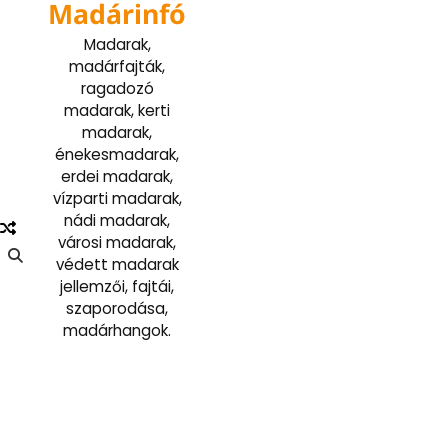
Madárinfó
Skip
to
Madarak,
content
madárfajták,
ragadozó
madarak, kerti
madarak,
énekesmadarak,
erdei madarak,
vízparti madarak,
nádi madarak,
városi madarak,
védett madarak
jellemzői, fajtái,
szaporodása,
madárhangok.