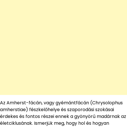
Az Amherst-fácán, vagy gyémántfácán (Chrysolophus
amherstiae) fészkelőhelye és szaporodási szokásai
érdekes és fontos részei ennek a gyönyörű madárnak az
életciklusának. Ismerjük meg, hogy hol és hogyan