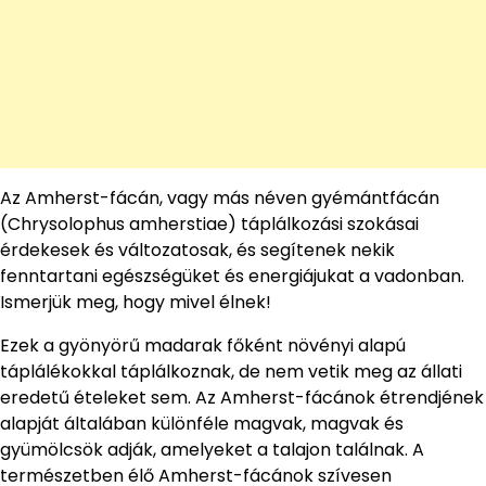
Az Amherst-fácán, vagy más néven gyémántfácán
(Chrysolophus amherstiae) táplálkozási szokásai
érdekesek és változatosak, és segítenek nekik
fenntartani egészségüket és energiájukat a vadonban.
Ismerjük meg, hogy mivel élnek!
Ezek a gyönyörű madarak főként növényi alapú
táplálékokkal táplálkoznak, de nem vetik meg az állati
eredetű ételeket sem. Az Amherst-fácánok étrendjének
alapját általában különféle magvak, magvak és
gyümölcsök adják, amelyeket a talajon találnak. A
természetben élő Amherst-fácánok szívesen