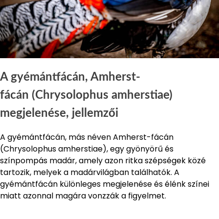
A gyémántfácán, Amherst-
fácán (Chrysolophus amherstiae)
megjelenése, jellemzői
A gyémántfácán, más néven Amherst-fácán
(Chrysolophus amherstiae), egy gyönyörű és
színpompás madár, amely azon ritka szépségek közé
tartozik, melyek a madárvilágban találhatók. A
gyémántfácán különleges megjelenése és élénk színei
miatt azonnal magára vonzzák a figyelmet.