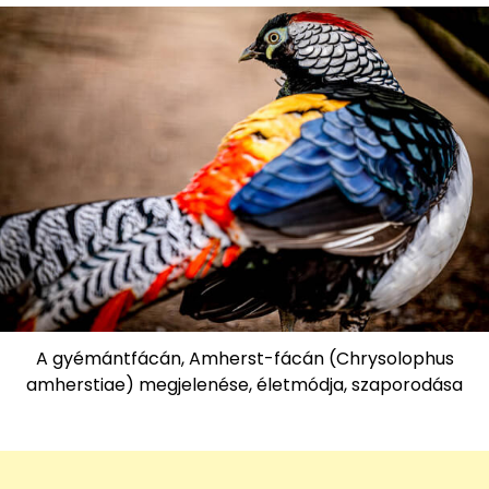
A gyémántfácán, Amherst-fácán (Chrysolophus
amherstiae) megjelenése, életmódja, szaporodása