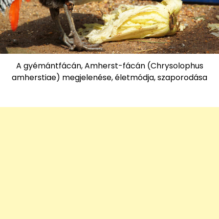
A gyémántfácán, Amherst-fácán (Chrysolophus
amherstiae) megjelenése, életmódja, szaporodása