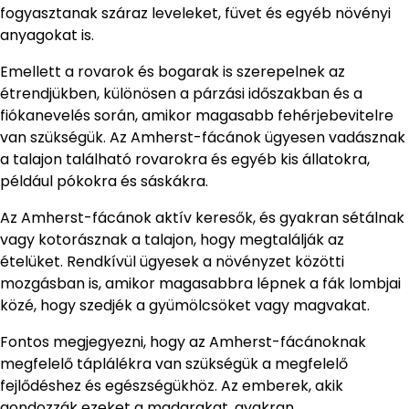
fogyasztanak száraz leveleket, füvet és egyéb növényi
anyagokat is.
Emellett a rovarok és bogarak is szerepelnek az
étrendjükben, különösen a párzási időszakban és a
fiókanevelés során, amikor magasabb fehérjebevitelre
van szükségük. Az Amherst-fácánok ügyesen vadásznak
a talajon található rovarokra és egyéb kis állatokra,
például pókokra és sáskákra.
Az Amherst-fácánok aktív keresők, és gyakran sétálnak
vagy kotorásznak a talajon, hogy megtalálják az
ételüket. Rendkívül ügyesek a növényzet közötti
mozgásban is, amikor magasabbra lépnek a fák lombjai
közé, hogy szedjék a gyümölcsöket vagy magvakat.
Fontos megjegyezni, hogy az Amherst-fácánoknak
megfelelő táplálékra van szükségük a megfelelő
fejlődéshez és egészségükhöz. Az emberek, akik
gondozzák ezeket a madarakat, gyakran