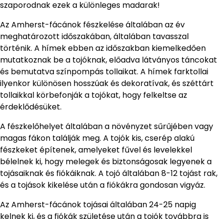
szaporodnak ezek a különleges madarak!
Az Amherst-fácánok fészkelése általában az év
meghatározott időszakában, általában tavasszal
történik. A hímek ebben az időszakban kiemelkedően
mutatkoznak be a tojóknak, előadva látványos táncokat
és bemutatva színpompás tollaikat. A hímek farktollai
ilyenkor különösen hosszúak és dekoratívak, és széttárt
tollaikkal körbefonják a tojókat, hogy felkeltse az
érdeklődésüket.
A fészkelőhelyet általában a növényzet sűrűjében vagy
magas fákon találják meg. A tojók kis, cserép alakú
fészkeket építenek, amelyeket fűvel és levelekkel
bélelnek ki, hogy melegek és biztonságosak legyenek a
tojásaiknak és fiókáiknak. A tojó általában 8-12 tojást rak,
és a tojások kikelése után a fiókákra gondosan vigyáz.
Az Amherst-fácánok tojásai általában 24-25 napig
kelnek ki, és a fiókák születése után a tojók továbbra is