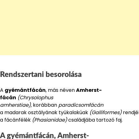
Rendszertani besorolása
A
gyémántfácán
, más néven
Amherst-
fácán
(Chrysolophus
amherstiae),
korábban
paradicsomfácán
a madarak osztályának tyúkalakúak
(Galliformes)
rendjé
a fácánfélék
(Phasianidae)
családjába tartozó faj.
A gyémántfácán, Amherst-