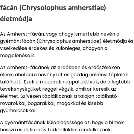
fácán (Chrysolophus amherstiae)
életmódja
Az Amherst-fácán, vagy ahogy ismertebb nevén a
gyémántfácán (Chrysolophus amherstiae) életmódja és
viselkedése érdekes és különleges, ahogyan a
megjelenése is.
Az Amherst-fácánok az erdőkben és erdőszéleken
élnek, ahol sűrű növényzet és gazdag növényi táplálék
található. Ezek a madarak nappal aktívak, de a legtöbb
tevékenységüket reggel végzik, amikor keresik az
élelmet. Szívesen táplálkoznak a talajon található
rovarokkal, bogarakkal, magokkal és kisebb
gyümölcsökkel.
A gyémántfácánok különlegessége az, hogy a hímek
hosszú és dekoratív farktollakkal rendelkeznek,