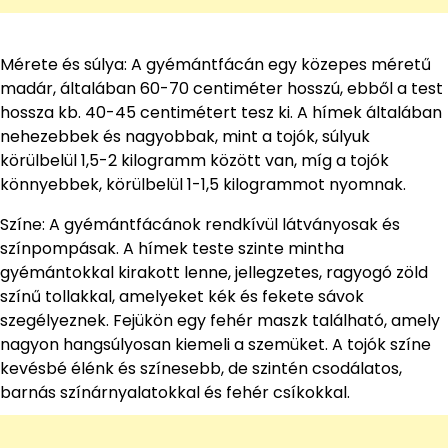
Mérete és súlya: A gyémántfácán egy közepes méretű
madár, általában 60-70 centiméter hosszú, ebből a test
hossza kb. 40-45 centimétert tesz ki. A hímek általában
nehezebbek és nagyobbak, mint a tojók, súlyuk
körülbelül 1,5-2 kilogramm között van, míg a tojók
könnyebbek, körülbelül 1-1,5 kilogrammot nyomnak.
Színe: A gyémántfácánok rendkívül látványosak és
színpompásak. A hímek teste szinte mintha
gyémántokkal kirakott lenne, jellegzetes, ragyogó zöld
színű tollakkal, amelyeket kék és fekete sávok
szegélyeznek. Fejükön egy fehér maszk található, amely
nagyon hangsúlyosan kiemeli a szemüket. A tojók színe
kevésbé élénk és színesebb, de szintén csodálatos,
barnás színárnyalatokkal és fehér csíkokkal.