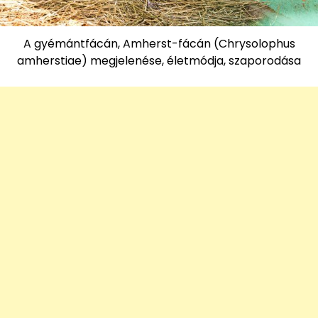
A gyémántfácán, Amherst-fácán (Chrysolophus
amherstiae) megjelenése, életmódja, szaporodása