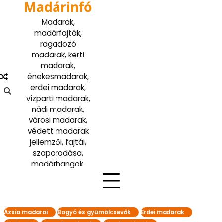
Madárinfó
Skip
to
Madarak,
content
madárfajták,
ragadozó
madarak, kerti
madarak,
énekesmadarak,
erdei madarak,
vízparti madarak,
nádi madarak,
városi madarak,
védett madarak
jellemzői, fajtái,
szaporodása,
madárhangok.
Ázsia madarai
Bogyó és gyümölcsevők
Erdei madarak