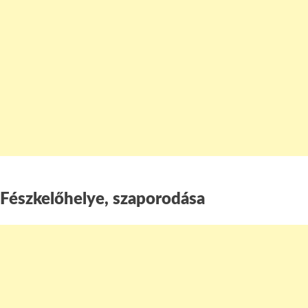
Fészkelőhelye, szaporodása