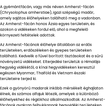
A gyémántfácán, vagy más néven Amherst-fácán
(Chrysolophus amherstiae), igazi szépségű madár,
amely sajátos élőhelyeken található meg a vadonban.
Az Amherst-fácán honos Ázsia egyes területein, és
azokon a vidékeken fordul elő, ahol a megfelelő
környezeti feltételek adottak.
Az Amherst-fácánok élőhelye általában az erdős
területeken, erdőszéleken és gyepes területeken
található. Kedvelik a fűvel borított tisztásokat és a sűrű
növényzetű vidékeket. Elterjedési területük a Himalája
hegység vidékétől, a kínai hegyvidékeken keresztül
egészen Myanmar, Thaiföld és Vietnam északi
területeire terjed ki.
Ezek a gyönyörű madarak inkább mérsékelt éghajlaton
élnek, és számos alfajuk létezik, amelyek a különböző
élőhelyekhez és régiókhoz alkalmazkodtak. Az Amherst-
fácánok gyakran felbukkannak hegyvidéki területeken,