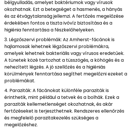
bélgyulladás, amelyet baktériumok vagy vírusok
okozhatnak. Ezt a betegséget a hasmenés, a hányás
és az étvágytalanság jellemzi. A fertőzés megelőzése
érdekében fontos a tiszta ivóvíz biztosítása és a
higiénia fenntartása a fészkelőhelyeken.
Légzőszervi problémák: Az Amherst-fácánok is
hajlamosak lehetnek légzőszervi problémákra,
amelyek lehetnek bakteriális vagy vírusos eredetűek.
A tünetek közé tartozhat a tüsszögés, a köhögés és a
nehezített légzés. A jó szellőzés és a higiéniás
körülmények fenntartása segíthet megelőzni ezeket a
problémákat.
Paraziták: A fácánokat különféle paraziták is
érinthetik, mint például a tetvek és a bolhák. Ezek a
paraziták kellemetlenséget okozhatnak, és akár
fertőzéseket is terjeszthetnek. Rendszeres ellenőrzés
és megfelelő parazitakezelés szükséges a
megelőzéshez.