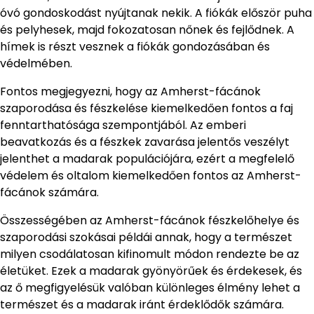
óvó gondoskodást nyújtanak nekik. A fiókák először puha
és pelyhesek, majd fokozatosan nőnek és fejlődnek. A
hímek is részt vesznek a fiókák gondozásában és
védelmében.
Fontos megjegyezni, hogy az Amherst-fácánok
szaporodása és fészkelése kiemelkedően fontos a faj
fenntarthatósága szempontjából. Az emberi
beavatkozás és a fészkek zavarása jelentős veszélyt
jelenthet a madarak populációjára, ezért a megfelelő
védelem és oltalom kiemelkedően fontos az Amherst-
fácánok számára.
Összességében az Amherst-fácánok fészkelőhelye és
szaporodási szokásai példái annak, hogy a természet
milyen csodálatosan kifinomult módon rendezte be az
életüket. Ezek a madarak gyönyörűek és érdekesek, és
az ő megfigyelésük valóban különleges élmény lehet a
természet és a madarak iránt érdeklődők számára.