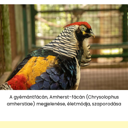
A gyémántfácán, Amherst-fácán (Chrysolophus
amherstiae) megjelenése, életmódja, szaporodása