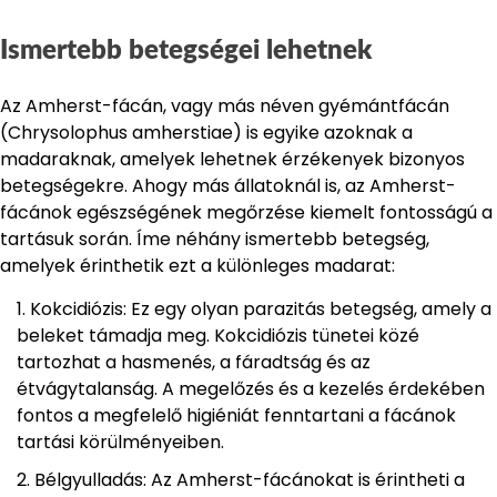
Ismertebb betegségei lehetnek
Az Amherst-fácán, vagy más néven gyémántfácán
(Chrysolophus amherstiae) is egyike azoknak a
madaraknak, amelyek lehetnek érzékenyek bizonyos
betegségekre. Ahogy más állatoknál is, az Amherst-
fácánok egészségének megőrzése kiemelt fontosságú a
tartásuk során. Íme néhány ismertebb betegség,
amelyek érinthetik ezt a különleges madarat:
Kokcidiózis: Ez egy olyan parazitás betegség, amely a
beleket támadja meg. Kokcidiózis tünetei közé
tartozhat a hasmenés, a fáradtság és az
étvágytalanság. A megelőzés és a kezelés érdekében
fontos a megfelelő higiéniát fenntartani a fácánok
tartási körülményeiben.
Bélgyulladás: Az Amherst-fácánokat is érintheti a