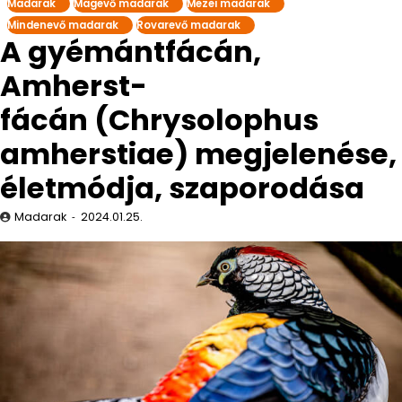
Madarak
Magevő madarak
Mezei madarak
Mindenevő madarak
Rovarevő madarak
A gyémántfácán,
Amherst-
fácán (Chrysolophus
amherstiae) megjelenése,
életmódja, szaporodása
Madarak
2024.01.25.