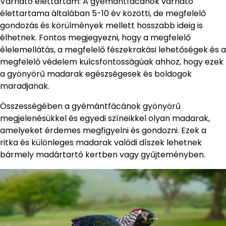
Várható élettartam: A gyémántfácánok várható
élettartama általában 5-10 év közötti, de megfelelő
gondozás és körülmények mellett hosszabb ideig is
élhetnek. Fontos megjegyezni, hogy a megfelelő
élelemellátás, a megfelelő fészekrakási lehetőségek és a
megfelelő védelem kulcsfontosságúak ahhoz, hogy ezek
a gyönyörű madarak egészségesek és boldogok
maradjanak.
Összességében a gyémántfácánok gyönyörű
megjelenésükkel és egyedi színeikkel olyan madarak,
amelyeket érdemes megfigyelni és gondozni. Ezek a
ritka és különleges madarak valódi díszek lehetnek
bármely madártartó kertben vagy gyűjteményben.