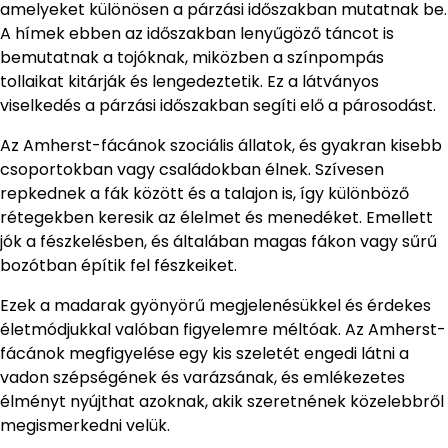
amelyeket különösen a párzási időszakban mutatnak be.
A hímek ebben az időszakban lenyűgöző táncot is
bemutatnak a tojóknak, miközben a színpompás
tollaikat kitárják és lengedeztetik. Ez a látványos
viselkedés a párzási időszakban segíti elő a párosodást.
Az Amherst-fácánok szociális állatok, és gyakran kisebb
csoportokban vagy családokban élnek. Szívesen
repkednek a fák között és a talajon is, így különböző
rétegekben keresik az élelmet és menedéket. Emellett
jók a fészkelésben, és általában magas fákon vagy sűrű
bozótban építik fel fészkeiket.
Ezek a madarak gyönyörű megjelenésükkel és érdekes
életmódjukkal valóban figyelemre méltóak. Az Amherst-
fácánok megfigyelése egy kis szeletét engedi látni a
vadon szépségének és varázsának, és emlékezetes
élményt nyújthat azoknak, akik szeretnének közelebbről
megismerkedni velük.