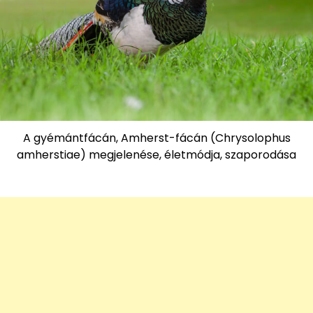
A gyémántfácán, Amherst-fácán (Chrysolophus
amherstiae) megjelenése, életmódja, szaporodása