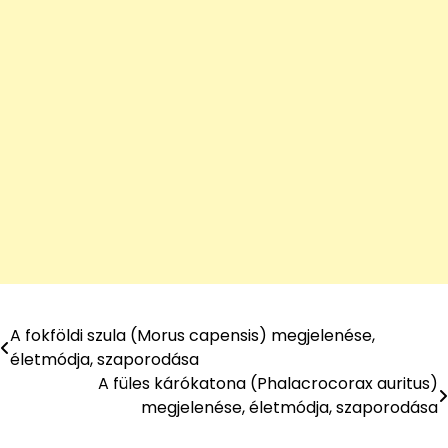
A fokföldi szula (Morus capensis) megjelenése,
Bejegyzés
életmódja, szaporodása
navigáció
A füles kárókatona (Phalacrocorax auritus)
megjelenése, életmódja, szaporodása