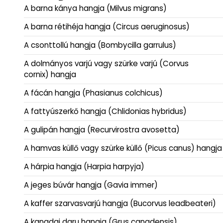
A barna kánya hangja (Milvus migrans)
A barna rétihéja hangja (Circus aeruginosus)
A csonttollú hangja (Bombycilla garrulus)
A dolmányos varjú vagy szürke varjú (Corvus
cornix) hangja
A fácán hangja (Phasianus colchicus)
A fattyúszerkő hangja (Chlidonias hybridus)
A gulipán hangja (Recurvirostra avosetta)
A hamvas küllő vagy szürke küllő (Picus canus) hangja
A hárpia hangja (Harpia harpyja)
A jeges búvár hangja (Gavia immer)
A kaffer szarvasvarjú hangja (Bucorvus leadbeateri)
A kanadai daru hangja (Grus canadensis)