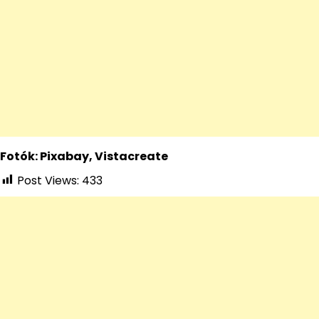
Fotók: Pixabay, Vistacreate
Post Views:
433