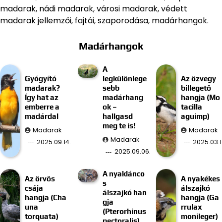
madarak, nádi madarak, városi madarak, védett
madarak jellemzői, fajtái, szaporodása, madárhangok.
Madárhangok
A
Gyógyító
legkülönlege
Az özvegy
madarak?
sebb
billegető
Így hat az
madárhang
hangja (Mo
emberre a
ok –
tacilla
madárdal
hallgasd
aguimp)
meg te is!
Madarak
Madarak
Madarak
2025.09.14.
2025.03.11
2025.09.06.
A nyaklánco
Az örvös
A nyakékes
s
csája
álszajkó
álszajkó han
hangja (Cha
hangja (Ga
gja
una
rrulax
(Pterorhinus
torquata)
monileger)
pectoralis)