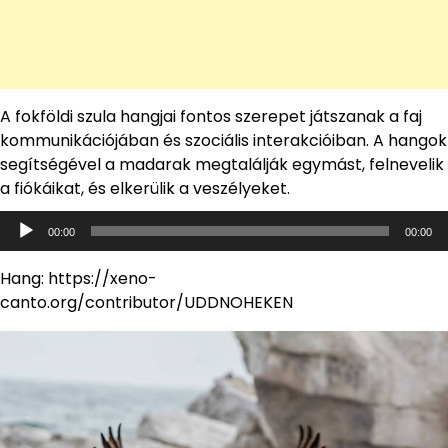
A fokföldi szula hangjai fontos szerepet játszanak a faj
kommunikációjában és szociális interakcióiban. A hangok
segítségével a madarak megtalálják egymást, felnevelik
a fiókáikat, és elkerülik a veszélyeket.
Audió
00:00
00:00
lejátszó
Hang: https://xeno-
canto.org/contributor/UDDNOHEKEN