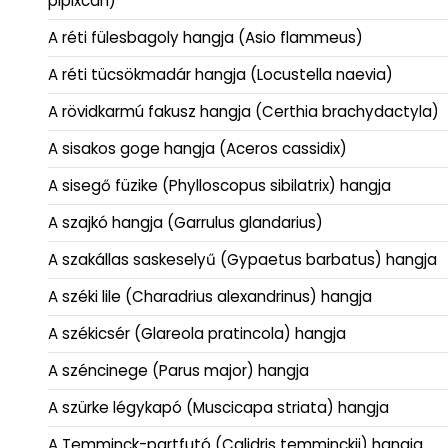
pipixcan)
A réti fülesbagoly hangja (Asio flammeus)
A réti tücsökmadár hangja (Locustella naevia)
A rövidkarmú fakusz hangja (Certhia brachydactyla)
A sisakos goge hangja (Aceros cassidix)
A sisegő füzike (Phylloscopus sibilatrix) hangja
A szajkó hangja (Garrulus glandarius)
A szakállas saskeselyű (Gypaetus barbatus) hangja
A széki lile (Charadrius alexandrinus) hangja
A székicsér (Glareola pratincola) hangja
A széncinege (Parus major) hangja
A szürke légykapó (Muscicapa striata) hangja
A Temminck-partfutó (Calidris temminckii) hangja