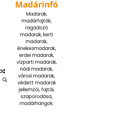
Madárinfó
Skip
to
Madarak,
content
madárfajták,
ragadozó
madarak, kerti
madarak,
énekesmadarak,
erdei madarak,
vízparti madarak,
nádi madarak,
városi madarak,
védett madarak
jellemzői, fajtái,
szaporodása,
madárhangok.