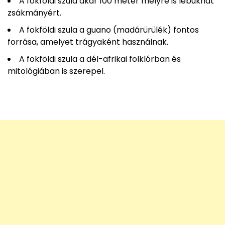
A fokföldi szula akár 100 méter mélyre is lebukhat
zsákmányért.
A fokföldi szula a guano (madárürülék) fontos
forrása, amelyet trágyaként használnak.
A fokföldi szula a dél-afrikai folklórban és
mitológiában is szerepel.