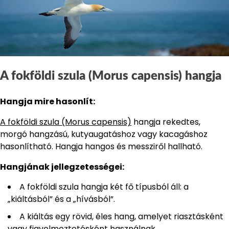
A fokföldi szula (Morus capensis) hangja
Hangja mire hasonlít:
A fokföldi szula (Morus capensis)
hangja rekedtes,
morgó hangzású, kutyaugatáshoz vagy kacagáshoz
hasonlítható. Hangja hangos és messziről hallható.
Hangjának jellegzetességei:
A fokföldi szula hangja két fő típusból áll: a
„kiáltásból” és a „hívásból”.
A kiáltás egy rövid, éles hang, amelyet riasztásként
vagy figyelmeztetésként használnak.