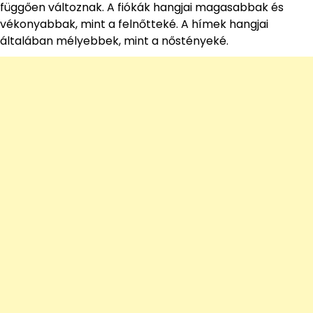
függően változnak. A fiókák hangjai magasabbak és
vékonyabbak, mint a felnőtteké. A hímek hangjai
általában mélyebbek, mint a nőstényeké.