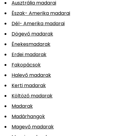
Ausztrália madarai
Észak- Amerika madarai
Dél- Amerika madarai
Dögevő madarak
Énekesmadarak
Erdei madarak
Fakopácsok
Halevő madarak
Kerti madarak
Költöző madarak
Madarak
Madárhangok
Magevő madarak