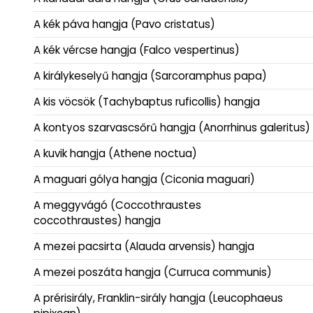
A kék páva hangja (Pavo cristatus)
A kék vércse hangja (Falco vespertinus)
A királykeselyű hangja (Sarcoramphus papa)
A kis vöcsök (Tachybaptus ruficollis) hangja
A kontyos szarvascsőrű hangja (Anorrhinus galeritus)
A kuvik hangja (Athene noctua)
A maguari gólya hangja (Ciconia maguari)
A meggyvágó (Coccothraustes
coccothraustes) hangja
A mezei pacsirta (Alauda arvensis) hangja
A mezei poszáta hangja (Curruca communis)
A prérisirály, Franklin-sirály hangja (Leucophaeus