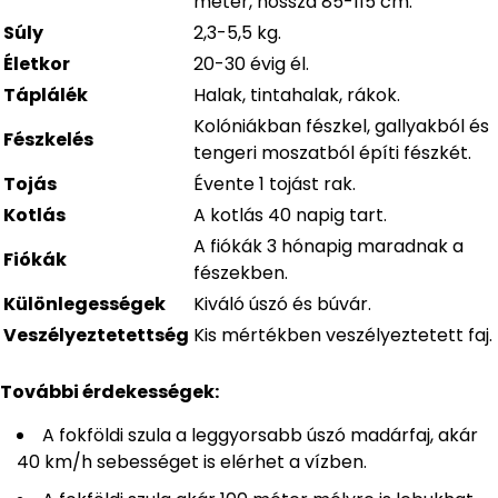
méter, hossza 85-115 cm.
Súly
2,3-5,5 kg.
Életkor
20-30 évig él.
Táplálék
Halak, tintahalak, rákok.
Kolóniákban fészkel, gallyakból és
Fészkelés
tengeri moszatból építi fészkét.
Tojás
Évente 1 tojást rak.
Kotlás
A kotlás 40 napig tart.
A fiókák 3 hónapig maradnak a
Fiókák
fészekben.
Különlegességek
Kiváló úszó és búvár.
Veszélyeztetettség
Kis mértékben veszélyeztetett faj.
További érdekességek:
A fokföldi szula a leggyorsabb úszó madárfaj, akár
40 km/h sebességet is elérhet a vízben.