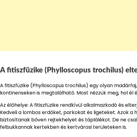
A fitiszfüzike (Phylloscopus trochilus) elt
A fitiszfüzike (Phylloscopus trochilus) egy olyan madár
kontinenseken is megtalálható. Most nézzük meg, hol él
Az élőhelye: A fitiszfüzike rendkívül alkalmazkodó és el
Kedveli a lombos erdőket, parkokat és ligeteket. Azok a 
biztosítanak bőven rejtekhelyet és táplálékot. De ne cs
felbukkannak kertekben és kertvárosi területeken is.