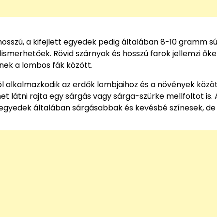
r hosszú, a kifejlett egyedek pedig általában 8-10 gramm sú
lismerhetőek. Rövid szárnyak és hosszú farok jellemzi őke
nek a lombos fák között.
i jól alkalmazkodik az erdők lombjaihoz és a növények közöt
t látni rajta egy sárgás vagy sárga-szürke mellfoltot is. 
tal egyedek általában sárgásabbak és kevésbé színesek, d