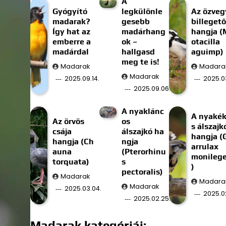
A
Gyógyító
legkülönle
Az özveg
madarak?
gesebb
billegető
Így hat az
madárhang
hangja (
emberre a
ok –
otacilla
madárdal
hallgasd
aguimp)
meg te is!
Madarak
Madara
Madarak
2025.09.14.
2025.03
2025.09.06.
A nyaklánc
A nyaké
Az örvös
os
s álszajk
csája
álszajkó ha
hangja (
hangja (Ch
ngja
arrulax
auna
(Pterorhinu
monilege
torquata)
s
)
pectoralis)
Madarak
Madara
Madarak
2025.03.04.
2025.02
2025.02.25.
Madarak kategóriái: