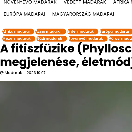
NÖVÉNYEVŐ MADARAK
VÉDETT MADARAK
AFRIKA
EURÓPA MADARAI
MAGYARORSZÁG MADARAI
Afrika madarai
Ázsia madarai
Erdei madarak
Európa madarai
Mezei madarak
Nádi madarak
Rovarevő madarak
Városi mada
A fitiszfüzike (Phyllos
megjelenése, életmód
Madarak
2023.10.07.