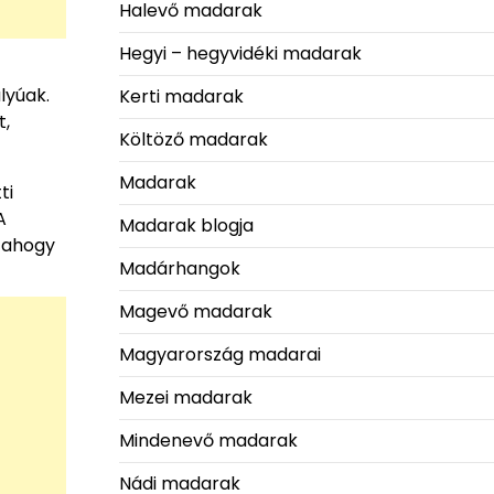
Halevő madarak
Hegyi – hegyvidéki madarak
lyúak.
Kerti madarak
t,
Költöző madarak
Madarak
ti
A
Madarak blogja
e ahogy
Madárhangok
Magevő madarak
Magyarország madarai
Mezei madarak
Mindenevő madarak
Nádi madarak