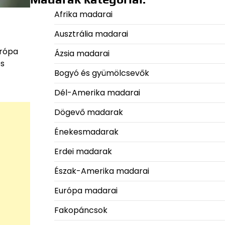
Afrika madarai
Ausztrália madarai
urópa
Ázsia madarai
és
Bogyó és gyümölcsevők
Dél-Amerika madarai
Dögevő madarak
Énekesmadarak
Erdei madarak
Észak-Amerika madarai
Európa madarai
Fakopáncsok