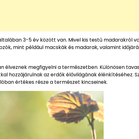
ltalában 3-5 év között van. Mivel kis testű madarakról va
adozók, mint például macskák és madarak, valamint időjárá
an élveznek megfigyelni a természetben. Különösen tavas
kal hozzájárulnak az erdők élővilágának élénkítéséhez. S
alóban értékes része a természet kincseinek.