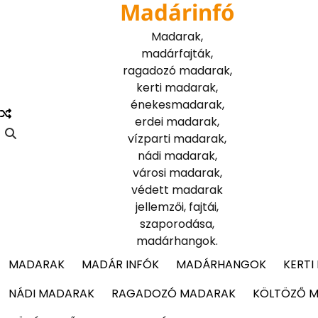
Madárinfó
Skip
to
Madarak,
content
madárfajták,
ragadozó madarak,
kerti madarak,
énekesmadarak,
erdei madarak,
vízparti madarak,
nádi madarak,
városi madarak,
védett madarak
jellemzői, fajtái,
szaporodása,
madárhangok.
MADARAK
MADÁR INFÓK
MADÁRHANGOK
KERTI
NÁDI MADARAK
RAGADOZÓ MADARAK
KÖLTÖZŐ 