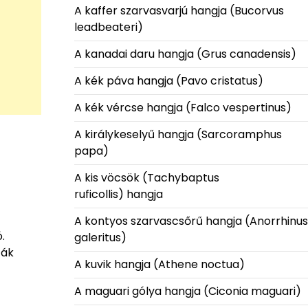
A kaffer szarvasvarjú hangja (Bucorvus
leadbeateri)
A kanadai daru hangja (Grus canadensis)
A kék páva hangja (Pavo cristatus)
A kék vércse hangja (Falco vespertinus)
A királykeselyű hangja (Sarcoramphus
papa)
A kis vöcsök (Tachybaptus
ruficollis) hangja
A kontyos szarvascsőrű hangja (Anorrhinus
.
galeritus)
fák
A kuvik hangja (Athene noctua)
A maguari gólya hangja (Ciconia maguari)