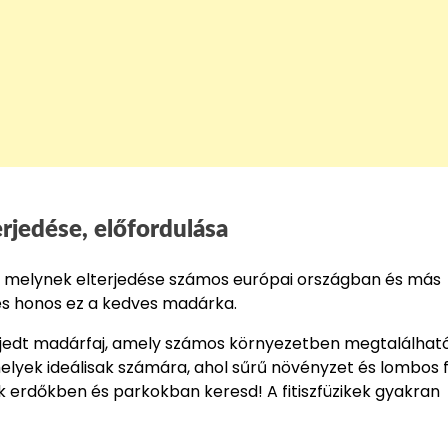
erjedése, előfordulása
faj, melynek elterjedése számos európai országban és más
 és honos ez a kedves madárka.
terjedt madárfaj, amely számos környezetben megtalálható
helyek ideálisak számára, ahol sűrű növényzet és lombos 
ak erdőkben és parkokban keresd! A fitiszfüzikek gyakran