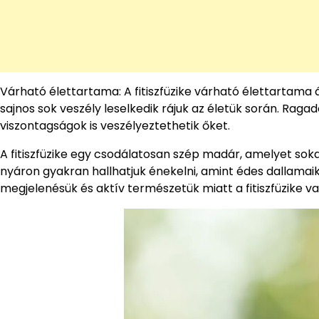
Várható élettartama: A fitiszfüzike várható élettartama á
sajnos sok veszély leselkedik rájuk az életük során. Rag
viszontagságok is veszélyeztethetik őket.
A fitiszfüzike egy csodálatosan szép madár, amelyet sok
nyáron gyakran hallhatjuk énekelni, amint édes dallamaik
megjelenésük és aktív természetük miatt a fitiszfüzike v