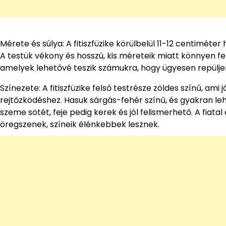
Mérete és súlya: A fitiszfüzike körülbelül 11-12 centiméte
A testük vékony és hosszú, kis méreteik miatt könnyen fe
amelyek lehetővé teszik számukra, hogy ügyesen repülje
Színezete: A fitiszfüzike felső testrésze zöldes színű, am
rejtőzködéshez. Hasuk sárgás-fehér színű, és gyakran lehe
szeme sötét, feje pedig kerek és jól felismerhető. A fia
öregszenek, színeik élénkebbek lesznek.