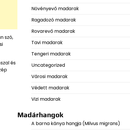
Növényevő madarak
Ragadozó madarak
Rovarevő madarak
n szó,
Tavi madarak
si
Tengeri madarak
szal és
Uncategorized
zép
Városi madarak
Védett madarak
Vizi madarak
Madárhangok
A barna kánya hangja (Milvus migrans)