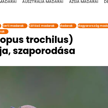
 MADARAI
AUSZTRÁLIA MADARAI
ÁZSIA MADARAI
D
Kerti madarak
Költöző madarak
Madarak
Magyarország mada
rak
copus trochilus)
ja, szaporodása