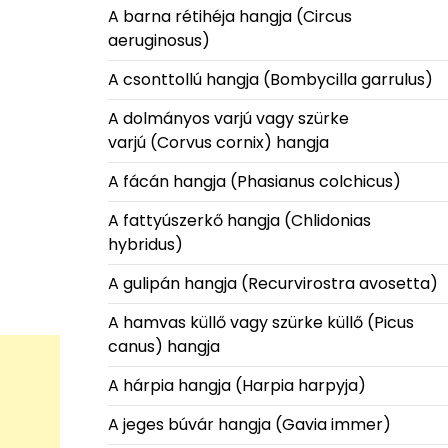
A barna rétihéja hangja (Circus
aeruginosus)
A csonttollú hangja (Bombycilla garrulus)
A dolmányos varjú vagy szürke
varjú (Corvus cornix) hangja
A fácán hangja (Phasianus colchicus)
A fattyúszerkő hangja (Chlidonias
hybridus)
A gulipán hangja (Recurvirostra avosetta)
A hamvas küllő vagy szürke küllő (Picus
canus) hangja
A hárpia hangja (Harpia harpyja)
A jeges búvár hangja (Gavia immer)