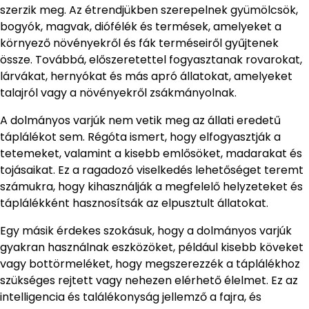
szerzik meg. Az étrendjükben szerepelnek gyümölcsök,
bogyók, magvak, diófélék és termések, amelyeket a
környező növényekről és fák terméseiről gyűjtenek
össze. Továbbá, előszeretettel fogyasztanak rovarokat,
lárvákat, hernyókat és más apró állatokat, amelyeket
talajról vagy a növényekről zsákmányolnak.
A dolmányos varjúk nem vetik meg az állati eredetű
táplálékot sem. Régóta ismert, hogy elfogyasztják a
tetemeket, valamint a kisebb emlősöket, madarakat és
tojásaikat. Ez a ragadozó viselkedés lehetőséget teremt
számukra, hogy kihasználják a megfelelő helyzeteket és
táplálékként hasznosítsák az elpusztult állatokat.
Egy másik érdekes szokásuk, hogy a dolmányos varjúk
gyakran használnak eszközöket, például kisebb köveket
vagy bottörmeléket, hogy megszerezzék a táplálékhoz
szükséges rejtett vagy nehezen elérhető élelmet. Ez az
intelligencia és találékonyság jellemző a fajra, és