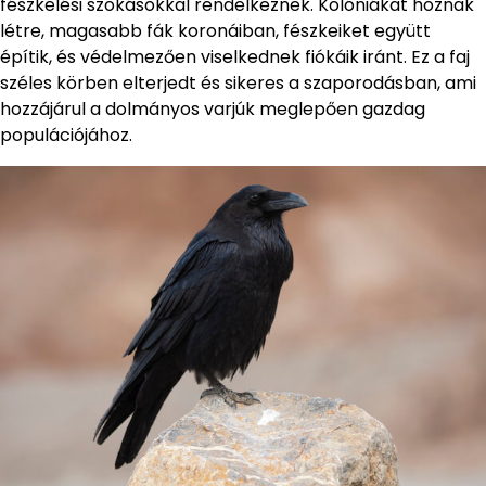
fészkelési szokásokkal rendelkeznek. Kolóniákat hoznak
létre, magasabb fák koronáiban, fészkeiket együtt
építik, és védelmezően viselkednek fiókáik iránt. Ez a faj
széles körben elterjedt és sikeres a szaporodásban, ami
hozzájárul a dolmányos varjúk meglepően gazdag
populációjához.