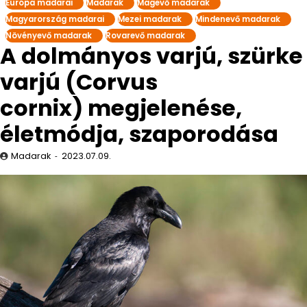
Európa madarai
Madarak
Magevő madarak
Magyarország madarai
Mezei madarak
Mindenevő madarak
Növényevő madarak
Rovarevő madarak
A dolmányos varjú, szürke
varjú (Corvus
cornix) megjelenése,
életmódja, szaporodása
Madarak
2023.07.09.