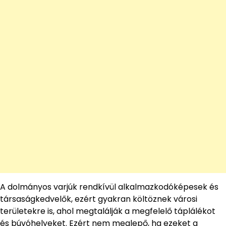
A dolmányos varjúk rendkívül alkalmazkodóképesek és
társaságkedvelők, ezért gyakran költöznek városi
területekre is, ahol megtalálják a megfelelő táplálékot
és búvóhelyeket. Ezért nem meglepő, ha ezeket a