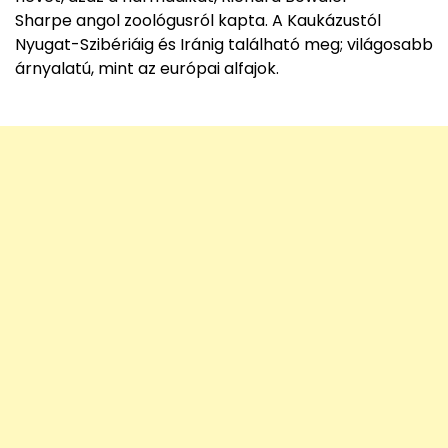
Sharpe angol zoológusról kapta. A Kaukázustól
Nyugat-Szibériáig és Iránig található meg; világosabb
árnyalatú, mint az európai alfajok.