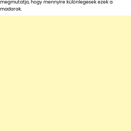
megmutatja, hogy mennyire különlegesek ezek a
madarak.