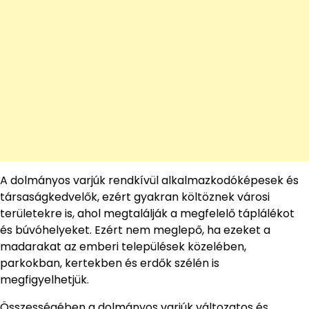
A dolmányos varjúk rendkívül alkalmazkodóképesek és
társaságkedvelők, ezért gyakran költöznek városi
területekre is, ahol megtalálják a megfelelő táplálékot
és búvóhelyeket. Ezért nem meglepő, ha ezeket a
madarakat az emberi települések közelében,
parkokban, kertekben és erdők szélén is
megfigyelhetjük.
Összességében a dolmányos varjúk változatos és