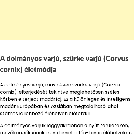
A dolmányos varjú, szürke varjú (Corvus
cornix) életmódja
A dolmányos varjú, más néven szürke varjú (Corvus
cornix), elterjedését tekintve meglehetősen széles
körben elterjedt madárfaj. Ez a különleges és intelligens
madár Európában és Ázsiában megtalálható, ahol
számos különböző élőhelyen előfordul.
A dolmányos varjúk leggyakrabban a nyílt területeken,
mezőkön, síkságokon, valamint a fás-tavas élőhelyeken