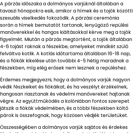
A párzás időszaka a dolmányos varjúknál általában a
tavaszi hónapokra esik, amikor a hímek és a tojók közötti
szexuális viselkedés fokozódik. A párzási ceremónia
során a hímek bemutatót tartanak, lenyűgöző repülési
manőverekkel és hangos kiáltásokkal kérve meg a tojók
figyelmét. Miután a párzás megtörtént, a tojók általában
4-6 tojást raknak a fészekbe, amelyeket mindkét szülő
felváltva kotlik. A kotlás időtartama általában 16-18 nap,
és a fiókák kikelése után további 4-5 hétig maradnak a
fészekben, míg elég erősek nem lesznek a repüléshez.
Érdemes megjegyezni, hogy a dolmányos varjúk nagyon
védik fészkeiket és fiókáikat, és ha veszélyt érzékelnek,
hangosan riasztanak és védelmi manővereket hajtanak
végre. Az együttműködés a kolóniában fontos szerepet
játszik a fiókák védelmében, és a többi fészekben költő
párok is összefognak, hogy közösen védjék területüket.
Összességében a dolmányos varjúk sajátos és érdekes