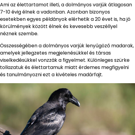
Ami az élettartamot illeti, a dolmányos varjúk átlagosan
7-10 évig élnek a vadonban. Azonban bizonyos
esetekben egyes példányok elérhetik a 20 évet is, ha jó
körülmények között élnek és kevesebb veszéllyel
néznek szembe.
Összességében a dolmányos varjúk lenyűgöző madarak,
amelyek jellegzetes megjelenésükkel és társas
viselkedésükkel vonzzák a figyelmet. Különleges szürke
tollazatuk és élettartamuk miatt érdemes megfigyelni
és tanulmányozni ezt a kivételes madárfajt.