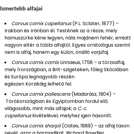
Ismertebb alfajai
Corvus cornix capellanus
(P.L. Sclater, 1877) –
Irakban és Iránban él. Testének az a része, mely
hamuszürke kéne legyen, nála majdnem fehér, emiatt
nagyon eltér a többi alfajtól. Egyes ornitológus szerint
nem is alfaj, hanem egy külön, önálló varjúfaj.
Corvus cornix cornix
Linnaeus, 1758 – a törzsalfaj,
mely Írországban, a Brit-szigeteken, főleg Skóciában
és Európa legnagyobb részén
egészen Korzikáig lelhető fel.
Corvus cornix pallescens
(Madarász, 1904) –
Törökországban és Egyiptomban fordul elő;
világosabb, mint más alfajok; a
C. c.
capellanus
kivételével, melyhez igen hasonlít.
Corvus cornix sharpii
(Oates, 1889) – az alfaj taxon
nevét, azaz a harmadikat, Richard Bowdler