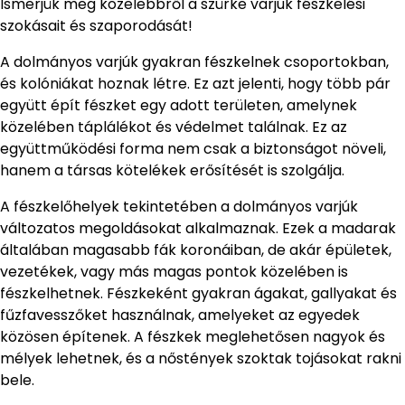
Ismerjük meg közelebbről a szürke varjúk fészkelési
szokásait és szaporodását!
A dolmányos varjúk gyakran fészkelnek csoportokban,
és kolóniákat hoznak létre. Ez azt jelenti, hogy több pár
együtt épít fészket egy adott területen, amelynek
közelében táplálékot és védelmet találnak. Ez az
együttműködési forma nem csak a biztonságot növeli,
hanem a társas kötelékek erősítését is szolgálja.
A fészkelőhelyek tekintetében a dolmányos varjúk
változatos megoldásokat alkalmaznak. Ezek a madarak
általában magasabb fák koronáiban, de akár épületek,
vezetékek, vagy más magas pontok közelében is
fészkelhetnek. Fészkeként gyakran ágakat, gallyakat és
fűzfavesszőket használnak, amelyeket az egyedek
közösen építenek. A fészkek meglehetősen nagyok és
mélyek lehetnek, és a nőstények szoktak tojásokat rakni
bele.