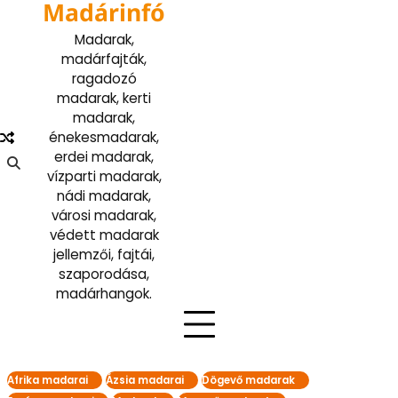
Madárinfó
Skip
to
Madarak,
content
madárfajták,
ragadozó
madarak, kerti
madarak,
énekesmadarak,
erdei madarak,
vízparti madarak,
nádi madarak,
városi madarak,
védett madarak
jellemzői, fajtái,
szaporodása,
madárhangok.
Afrika madarai
Ázsia madarai
Dögevő madarak