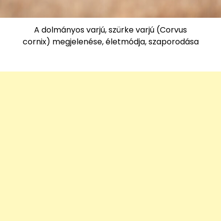
A dolmányos varjú, szürke varjú (Corvus
cornix) megjelenése, életmódja, szaporodása