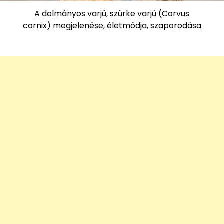
A dolmányos varjú, szürke varjú (Corvus
cornix) megjelenése, életmódja, szaporodása