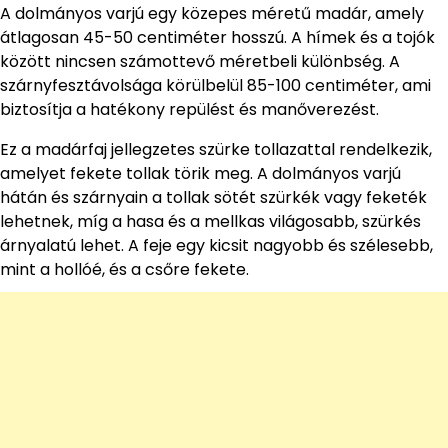
A dolmányos varjú egy közepes méretű madár, amely
átlagosan 45-50 centiméter hosszú. A hímek és a tojók
között nincsen számottevő méretbeli különbség. A
szárnyfesztávolsága körülbelül 85-100 centiméter, ami
biztosítja a hatékony repülést és manőverezést.
Ez a madárfaj jellegzetes szürke tollazattal rendelkezik,
amelyet fekete tollak törik meg. A dolmányos varjú
hátán és szárnyain a tollak sötét szürkék vagy feketék
lehetnek, míg a hasa és a mellkas világosabb, szürkés
árnyalatú lehet. A feje egy kicsit nagyobb és szélesebb,
mint a hollóé, és a csőre fekete.