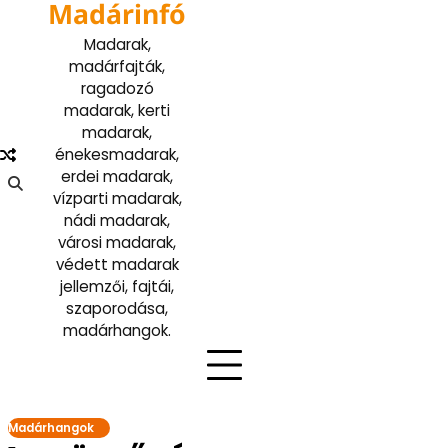
Madárinfó
Skip
to
Madarak,
content
madárfajták,
ragadozó
madarak, kerti
madarak,
énekesmadarak,
erdei madarak,
vízparti madarak,
nádi madarak,
városi madarak,
védett madarak
jellemzői, fajtái,
szaporodása,
madárhangok.
Madárhangok