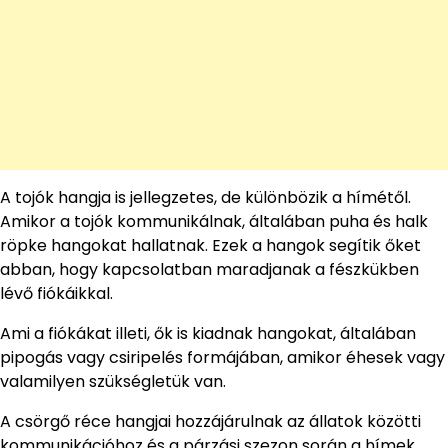
A tojók hangja is jellegzetes, de különbözik a hímétől.
Amikor a tojók kommunikálnak, általában puha és halk
röpke hangokat hallatnak. Ezek a hangok segítik őket
abban, hogy kapcsolatban maradjanak a fészkükben
lévő fiókáikkal.
Ami a fiókákat illeti, ők is kiadnak hangokat, általában
pipogás vagy csiripelés formájában, amikor éhesek vagy
valamilyen szükségletük van.
A csörgő réce hangjai hozzájárulnak az állatok közötti
kommunikációhoz és a párzási szezon során a hímek