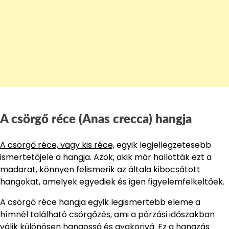
A csörgő réce (Anas crecca) hangja
A csörgő réce, vagy kis réce,
egyik legjellegzetesebb
ismertetőjele a hangja. Azok, akik már hallották ezt a
madarat, könnyen felismerik az általa kibocsátott
hangokat, amelyek egyediek és igen figyelemfelkeltőek.
A csörgő réce hangja egyik legismertebb eleme a
hímnél található csörgőzés, ami a párzási időszakban
válik különösen hangossá és gyakorivá. Ez a hangzás