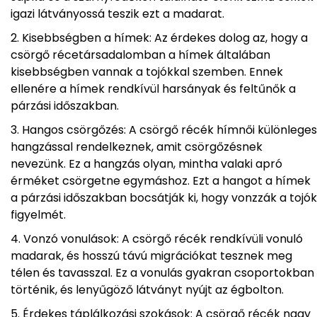
igazi látványossá teszik ezt a madarat.
Kisebbségben a hímek: Az érdekes dolog az, hogy a
csörgő récetársadalomban a hímek általában
kisebbségben vannak a tojókkal szemben. Ennek
ellenére a hímek rendkívül harsányak és feltűnők a
párzási időszakban.
Hangos csörgőzés: A csörgő récék hímnői különleges
hangzással rendelkeznek, amit csörgőzésnek
nevezünk. Ez a hangzás olyan, mintha valaki apró
érméket csörgetne egymáshoz. Ezt a hangot a hímek
a párzási időszakban bocsátják ki, hogy vonzzák a tojók
figyelmét.
Vonzó vonulások: A csörgő récék rendkívüli vonuló
madarak, és hosszú távú migrációkat tesznek meg
télen és tavasszal. Ez a vonulás gyakran csoportokban
történik, és lenyűgöző látványt nyújt az égbolton.
Érdekes táplálkozási szokások: A csörgő récék nagy