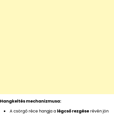
Hangkeltés mechanizmusa:
A csörgő réce hangja a
légcső rezgése
révén jön