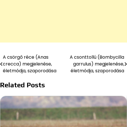
A csörgő réce (Anas
A csonttollú (Bombycilla
Bejegyzés
crecca) megjelenése,
garrulus) megjelenése,
navigáció
életmódja, szaporodása
életmódja, szaporodása
Related Posts