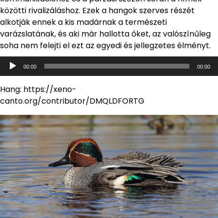
közötti rivalizáláshoz. Ezek a hangok szerves részét
alkotják ennek a kis madárnak a természeti
varázslatának, és aki már hallotta őket, az valószínűleg
soha nem felejti el ezt az egyedi és jellegzetes élményt.
Audió
00:00
00:00
lejátszó
Hang: https://xeno-
canto.org/contributor/DMQLDFORTG