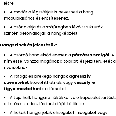
létre.
A madár a légzsákjait is bevetheti a hang
modulálásához és erősítéséhez.
A csőr alakja és a szájüregben lévő struktúrák
szintén befolyásolják a hangképzést.
Hangszínek és jelentésük:
A csörgő hang elsődlegesen a
párzásra szolgál
. A
hím ezzel vonzza magához a tojókat, és jelzi területét a
riválisoknak.
A röfögő és brekegő hangok
agresszív
üzeneteket
közvetíthetnek, vagy
veszélyre
figyelmeztethetik
a társakat.
A tojó halk hangjai a fiókákkal való kapcsolattartást,
a kérés és a riasztás funkcióját töltik be.
A fiókák hangjai jelzik éhségüket, hidegüket vagy