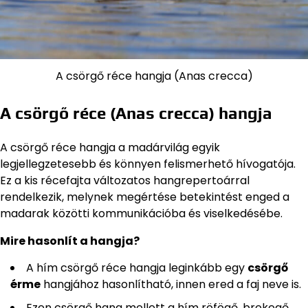
A csörgő réce hangja (Anas crecca)
A csörgő réce (Anas crecca) hangja
A csörgő réce hangja a madárvilág egyik
legjellegzetesebb és könnyen felismerhető hívogatója.
Ez a kis récefajta változatos hangrepertoárral
rendelkezik, melynek megértése betekintést enged a
madarak közötti kommunikációba és viselkedésébe.
Mire hasonlít a hangja?
A hím csörgő réce hangja leginkább egy
csörgő
érme
hangjához hasonlítható, innen ered a faj neve is.
Ezen csörgő hang mellett a hím röfögő, brekegő