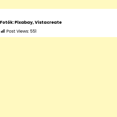
Fotók: Pixabay, Vistacreate
Post Views:
551