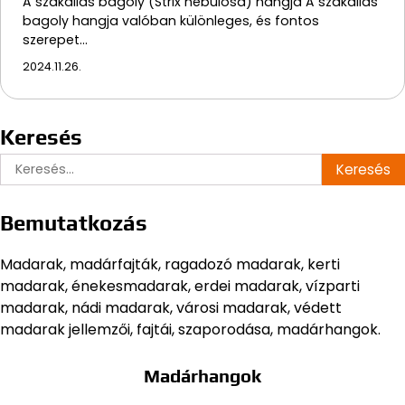
A szakállas bagoly (Strix nebulosa) hangja A szakállas
bagoly hangja valóban különleges, és fontos
szerepet…
2024.11.26.
Keresés
Keresés:
Bemutatkozás
Madarak, madárfajták, ragadozó madarak, kerti
madarak, énekesmadarak, erdei madarak, vízparti
madarak, nádi madarak, városi madarak, védett
madarak jellemzői, fajtái, szaporodása, madárhangok.
Madárhangok