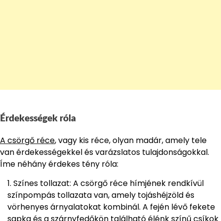
Érdekességek róla
A csörgő réce
, vagy kis réce, olyan madár, amely tele
van érdekességekkel és varázslatos tulajdonságokkal.
Íme néhány érdekes tény róla:
Színes tollazat: A csörgő réce hímjének rendkívül
színpompás tollazata van, amely tojáshéjzöld és
vörhenyes árnyalatokat kombinál. A fején lévő fekete
sapka és a szárnyfedőkön található élénk színű csíkok