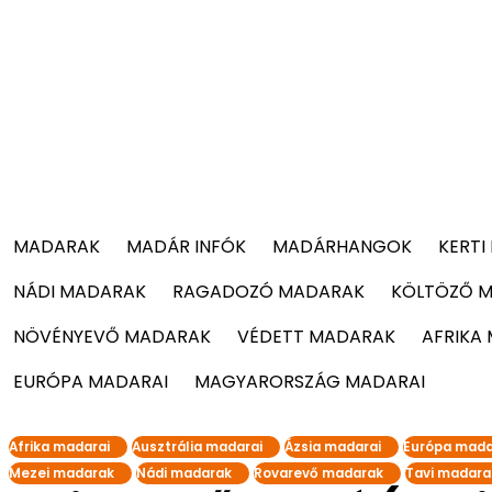
MADARAK
MADÁR INFÓK
MADÁRHANGOK
KERTI
NÁDI MADARAK
RAGADOZÓ MADARAK
KÖLTÖZŐ 
NÖVÉNYEVŐ MADARAK
VÉDETT MADARAK
AFRIKA
EURÓPA MADARAI
MAGYARORSZÁG MADARAI
Afrika madarai
Ausztrália madarai
Ázsia madarai
Európa mada
Mezei madarak
Nádi madarak
Rovarevő madarak
Tavi madara