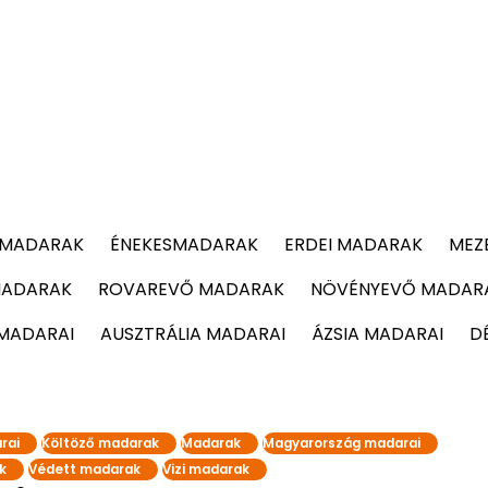
 MADARAK
ÉNEKESMADARAK
ERDEI MADARAK
MEZ
MADARAK
ROVAREVŐ MADARAK
NÖVÉNYEVŐ MADAR
 MADARAI
AUSZTRÁLIA MADARAI
ÁZSIA MADARAI
D
rai
Költöző madarak
Madarak
Magyarország madarai
k
Védett madarak
Vizi madarak