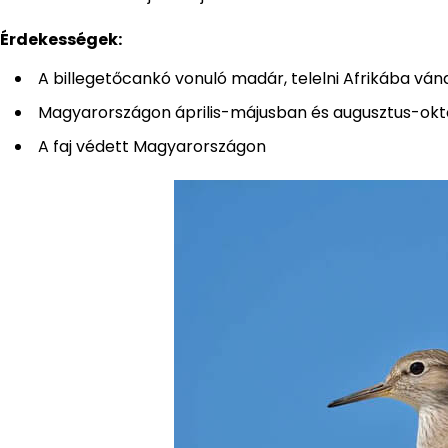
Érdekességek:
A billegetőcankó vonuló madár, telelni Afrikába ván
Magyarországon április-májusban és augusztus-ok
A faj védett Magyarországon