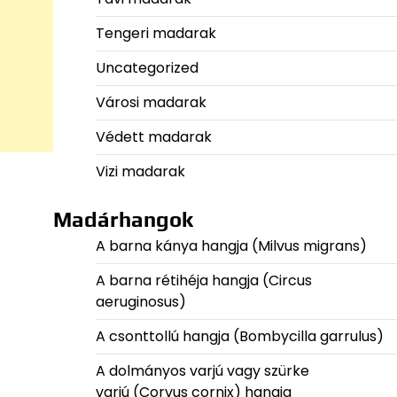
Tengeri madarak
Uncategorized
Városi madarak
Védett madarak
Vizi madarak
Madárhangok
A barna kánya hangja (Milvus migrans)
A barna rétihéja hangja (Circus
aeruginosus)
A csonttollú hangja (Bombycilla garrulus)
A dolmányos varjú vagy szürke
varjú (Corvus cornix) hangja