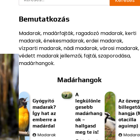
Bemutatkozás
Madarak, madárfajták, ragadozó madarak, kerti
madarak, énekesmadarak, erdei madarak,
vízparti madarak, nádi madarak, városi madarak,
védett madarak jellemzői, fajtái, szaporodása,
madárhangok.
Madárhangok
A
Gyógyító
legkülönle
Az özveg
madarak?
gesebb
billegető
Így hat az
madárhang
hangja (
emberre a
ok –
otacilla
madárdal
hallgasd
aguimp)
meg te is!
Madarak
Madara