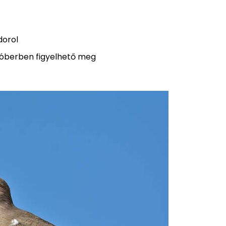
dorol
tóberben figyelhető meg