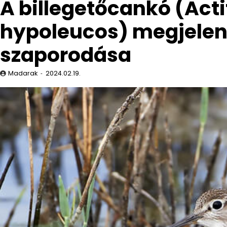
A billegetőcankó (Acti
hypoleucos) megjelen
szaporodása
Madarak
2024.02.19.