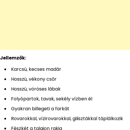
Jellemzők:
Karcsú, kecses madár
Hosszú, vékony csőr
Hosszú, vöröses lábak
Folyópartok, tavak, sekély vízben él
Gyakran billegeti a farkát
Rovarokkal, vízirovarokkal, gilisztákkal táplálkozik
Fészkét a talajon rakja