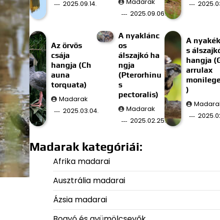
Madarak
2025.09.14.
2025.03
2025.09.06.
A nyaklánc
A nyaké
Az örvös
os
s álszajk
csája
álszajkó ha
hangja (
hangja (Ch
ngja
arrulax
auna
(Pterorhinu
monilege
torquata)
s
)
pectoralis)
Madarak
Madara
Madarak
2025.03.04.
2025.02
2025.02.25.
Madarak kategóriái:
Afrika madarai
Ausztrália madarai
Ázsia madarai
Bogyó és gyümölcsevők