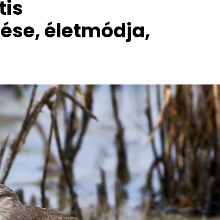
tis
ése, életmódja,