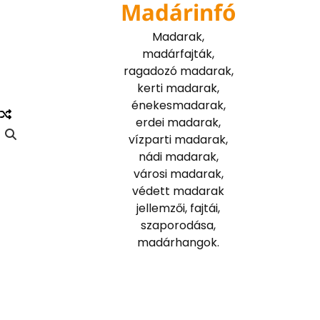
Madárinfó
Skip
to
Madarak,
content
madárfajták,
ragadozó madarak,
kerti madarak,
énekesmadarak,
erdei madarak,
vízparti madarak,
nádi madarak,
városi madarak,
védett madarak
jellemzői, fajtái,
szaporodása,
madárhangok.