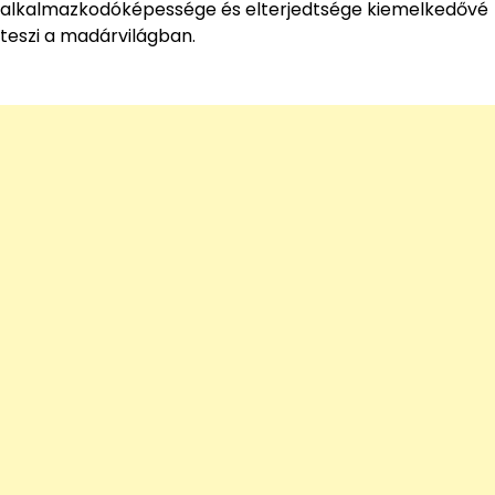
alkalmazkodóképessége és elterjedtsége kiemelkedővé
teszi a madárvilágban.