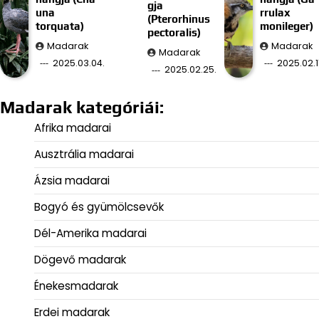
gja
una
rrulax
(Pterorhinus
torquata)
monileger)
pectoralis)
Madarak
Madarak
Madarak
2025.03.04.
2025.02.11
2025.02.25.
Madarak kategóriái:
Afrika madarai
Ausztrália madarai
Ázsia madarai
Bogyó és gyümölcsevők
Dél-Amerika madarai
Dögevő madarak
Énekesmadarak
Erdei madarak