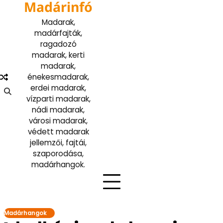
Madárinfó
Skip
to
Madarak,
content
madárfajták,
ragadozó
madarak, kerti
madarak,
énekesmadarak,
erdei madarak,
vízparti madarak,
nádi madarak,
városi madarak,
védett madarak
jellemzői, fajtái,
szaporodása,
madárhangok.
Madárhangok