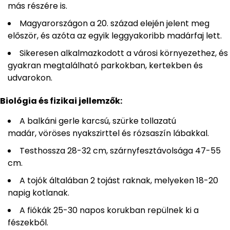
más részére is.
Magyarországon a 20. század elején jelent meg
először, és azóta az egyik leggyakoribb madárfaj lett.
Sikeresen alkalmazkodott a városi környezethez, és
gyakran megtalálható parkokban, kertekben és
udvarokon.
Biológia és fizikai jellemzők:
A balkáni gerle karcsú, szürke tollazatú
madár, vöröses nyakszirttel és rózsaszín lábakkal.
Testhossza 28-32 cm, szárnyfesztávolsága 47-55
cm.
A tojók általában 2 tojást raknak, melyeken 18-20
napig kotlanak.
A fiókák 25-30 napos korukban repülnek ki a
fészekből.