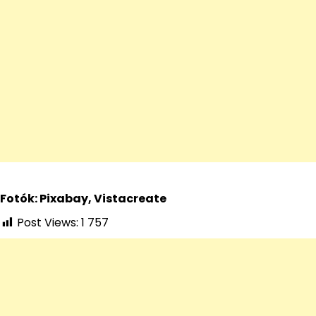
Fotók: Pixabay, Vistacreate
Post Views:
1 757