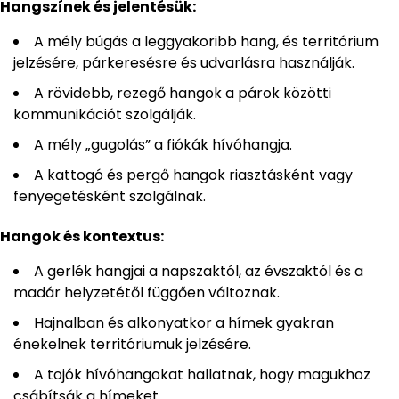
Hangszínek és jelentésük:
A mély búgás a leggyakoribb hang, és territórium
jelzésére, párkeresésre és udvarlásra használják.
A rövidebb, rezegő hangok a párok közötti
kommunikációt szolgálják.
A mély „gugolás” a fiókák hívóhangja.
A kattogó és pergő hangok riasztásként vagy
fenyegetésként szolgálnak.
Hangok és kontextus:
A gerlék hangjai a napszaktól, az évszaktól és a
madár helyzetétől függően változnak.
Hajnalban és alkonyatkor a hímek gyakran
énekelnek territóriumuk jelzésére.
A tojók hívóhangokat hallatnak, hogy magukhoz
csábítsák a hímeket.