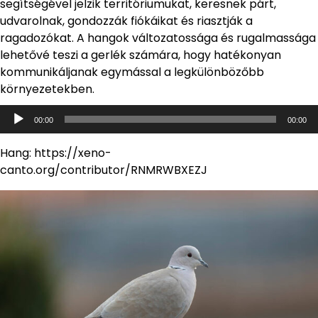
segítségével jelzik territóriumukat, keresnek párt,
udvarolnak, gondozzák fiókáikat és riasztják a
ragadozókat. A hangok változatossága és rugalmassága
lehetővé teszi a gerlék számára, hogy hatékonyan
kommunikáljanak egymással a legkülönbözőbb
környezetekben.
Audió
00:00
00:00
lejátszó
Hang: https://xeno-
canto.org/contributor/RNMRWBXEZJ