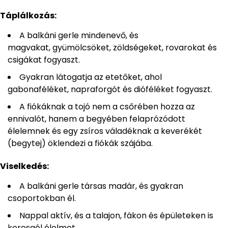
Táplálkozás:
A balkáni gerle mindenevő, és
magvakat, gyümölcsöket, zöldségeket, rovarokat és
csigákat fogyaszt.
Gyakran látogatja az etetőket, ahol
gabonaféléket, napraforgót és dióféléket fogyaszt.
A fiókáknak a tojó nem a csőrében hozza az
ennivalót, hanem a begyében felaprózódott
élelemnek és egy zsíros váladéknak a keverékét
(begytej) öklendezi a fiókák szájába.
Viselkedés:
A balkáni gerle társas madár, és gyakran
csoportokban él.
Nappal aktív, és a talajon, fákon és épületeken is
keresgél élelmet.