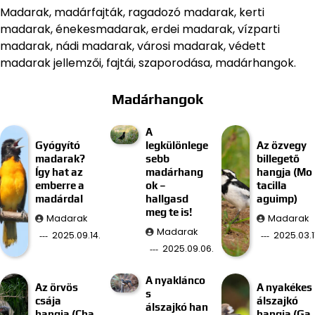
Madarak, madárfajták, ragadozó madarak, kerti
madarak, énekesmadarak, erdei madarak, vízparti
madarak, nádi madarak, városi madarak, védett
madarak jellemzői, fajtái, szaporodása, madárhangok.
Madárhangok
A
Gyógyító
legkülönlege
Az özvegy
madarak?
sebb
billegető
Így hat az
madárhang
hangja (Mo
emberre a
ok –
tacilla
madárdal
hallgasd
aguimp)
meg te is!
Madarak
Madarak
Madarak
2025.09.14.
2025.03.11
2025.09.06.
A nyaklánco
Az örvös
A nyakékes
s
csája
álszajkó
álszajkó han
hangja (Cha
hangja (Ga