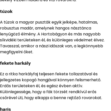
túzok
A túzok a magyar puszták egyik jelképe, hatalmas,
robusztus madár, amelynek hangos násztánca
lenyűgöző élmény. A Hortobágyon és más nagyobb
síkvidéki területeken él, és különleges védelmet élvez.
Tavasszal, amikor a nászi időszak van, a legkönnyebb
megfigyelni őket.
fekete harkály
Ez a ritka harkályfaj teljesen fekete tollazatával és
jellegzetes kopogó hangjával könnyen felismerhető.
Erdős területeken él, és egész évben aktív.
Különlegessége, hogy a fák törzsét rendkívül erős
csőrével üti, hogy elkapja a benne rejtőző rovarokat.
haris