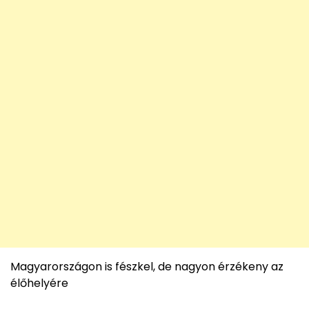
Magyarországon is fészkel, de nagyon érzékeny az
élőhelyére