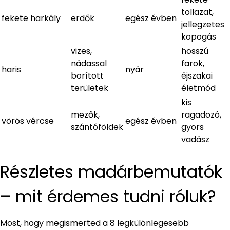
tollazat,
fekete harkály
erdők
egész évben
jellegzetes
kopogás
vizes,
hosszú
nádassal
farok,
haris
nyár
borított
éjszakai
területek
életmód
kis
mezők,
ragadozó,
vörös vércse
egész évben
szántóföldek
gyors
vadász
Részletes madárbemutatók
– mit érdemes tudni róluk?
Most, hogy megismerted a 8 legkülönlegesebb