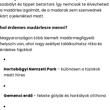
szabályt és tippet betartani. Így nemcsak te élvezheted
a madárles izgalmát, de a madarak sem szenvednek
kárt a jelenléted miatt.
hol érdemes madárlesre menni?
Magyarországon több kiemelt madármegfigyelő
helyszín van, ahol nagy eséllyel találkozhatsz ritka és
érdekes fajokkal:
Hortobágyi Nemzeti Park
– különösen a túzokok
miatt híres
Gemenci erdő
– fekete gólyák és harkályok otthona