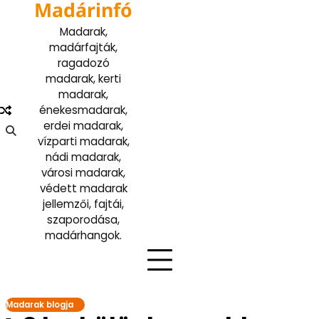
Madárinfó
Skip
to
Madarak,
content
madárfajták,
ragadozó
madarak, kerti
madarak,
énekesmadarak,
erdei madarak,
vízparti madarak,
nádi madarak,
városi madarak,
védett madarak
jellemzői, fajtái,
szaporodása,
madárhangok.
Madarak blogja