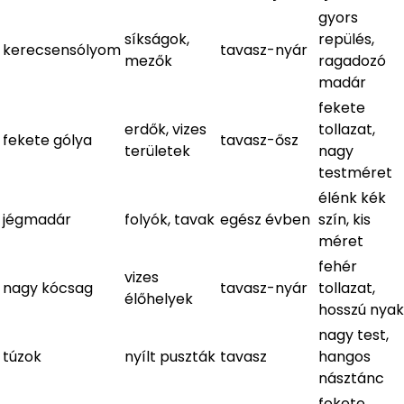
gyors
síkságok,
repülés,
kerecsensólyom
tavasz-nyár
mezők
ragadozó
madár
fekete
erdők, vizes
tollazat,
fekete gólya
tavasz-ősz
területek
nagy
testméret
élénk kék
jégmadár
folyók, tavak
egész évben
szín, kis
méret
fehér
vizes
nagy kócsag
tavasz-nyár
tollazat,
élőhelyek
hosszú nyak
nagy test,
túzok
nyílt puszták
tavasz
hangos
násztánc
fekete