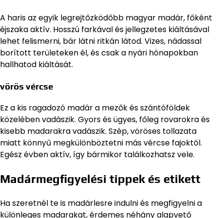
A haris az egyik legrejtőzködőbb magyar madár, főként
éjszaka aktív. Hosszú farkával és jellegzetes kiáltásával
lehet felismerni, bár látni ritkán látod. Vizes, nádassal
borított területeken él, és csak a nyári hónapokban
hallhatod kiáltását.
vörös vércse
Ez a kis ragadozó madár a mezők és szántóföldek
közelében vadászik. Gyors és ügyes, főleg rovarokra és
kisebb madarakra vadászik. Szép, vöröses tollazata
miatt könnyű megkülönböztetni más vércse fajoktól.
Egész évben aktív, így bármikor találkozhatsz vele.
Madármegfigyelési tippek és etikett
Ha szeretnél te is madárlesre indulni és megfigyelni a
különleges madarakat, érdemes néhány alapvető