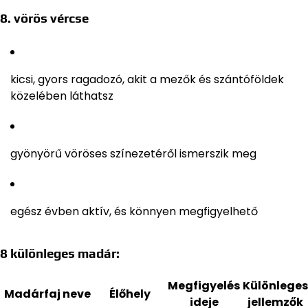
8. vörös vércse
kicsi, gyors ragadozó, akit a mezők és szántóföldek
közelében láthatsz
gyönyörű vöröses színezetéről ismerszik meg
egész évben aktív, és könnyen megfigyelhető
8 különleges madár:
Megfigyelés
Különleges
Madárfaj neve
Élőhely
ideje
jellemzők