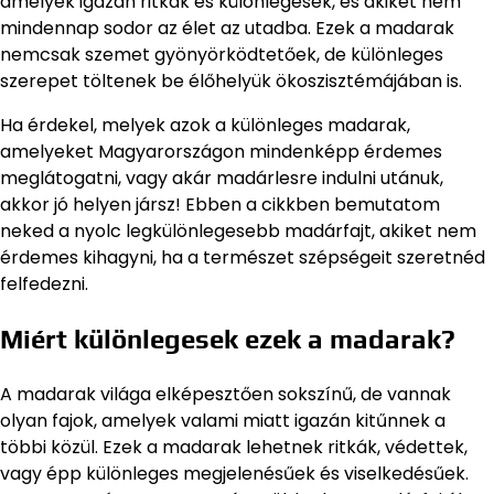
amelyek igazán ritkák és különlegesek, és akiket nem
mindennap sodor az élet az utadba. Ezek a madarak
nemcsak szemet gyönyörködtetőek, de különleges
szerepet töltenek be élőhelyük ökoszisztémájában is.
Ha érdekel, melyek azok a különleges madarak,
amelyeket Magyarországon mindenképp érdemes
meglátogatni, vagy akár madárlesre indulni utánuk,
akkor jó helyen jársz! Ebben a cikkben bemutatom
neked a nyolc legkülönlegesebb madárfajt, akiket nem
érdemes kihagyni, ha a természet szépségeit szeretnéd
felfedezni.
Miért különlegesek ezek a madarak?
A madarak világa elképesztően sokszínű, de vannak
olyan fajok, amelyek valami miatt igazán kitűnnek a
többi közül. Ezek a madarak lehetnek ritkák, védettek,
vagy épp különleges megjelenésűek és viselkedésűek.