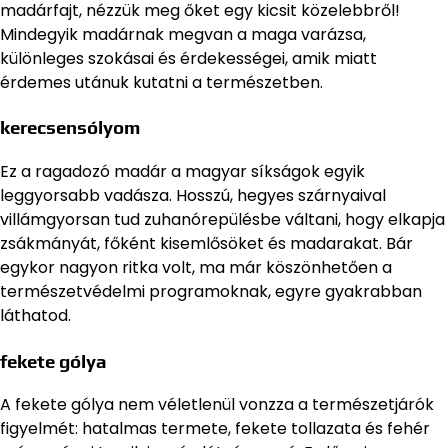
madárfajt, nézzük meg őket egy kicsit közelebbről!
Mindegyik madárnak megvan a maga varázsa,
különleges szokásai és érdekességei, amik miatt
érdemes utánuk kutatni a természetben.
kerecsensólyom
Ez a ragadozó madár a magyar síkságok egyik
leggyorsabb vadásza. Hosszú, hegyes szárnyaival
villámgyorsan tud zuhanórepülésbe váltani, hogy elkapja
zsákmányát, főként kisemlősöket és madarakat. Bár
egykor nagyon ritka volt, ma már köszönhetően a
természetvédelmi programoknak, egyre gyakrabban
láthatod.
fekete gólya
A fekete gólya nem véletlenül vonzza a természetjárók
figyelmét: hatalmas termete, fekete tollazata és fehér