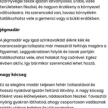
szárnyvégei teszik igazán látványossá. Erdős, vizes
területeken fészkel, és nagyon érzékeny a környezet
változásaira. Ha szerencséd van, tavasz környékén
találkozhatsz vele a gemenci vagy a bükki erdőkben.
jégmadár
A jégmadár egy igazi színkavalkád: élénk kék és
narancssárga tollazata már messziről felhívja magára a
figyelmet. Leggyakrabban folyók és tavak partján
találkozhatsz vele, ahol halakat fog csőrével. Egész
évben aktív, így bármikor szerencséd lehet hozzá.
nagy kócsag
Ez az elegáns madár teljesen fehér tollazatával és
hosszú nyakával igazán feltűnő látvány. A nagy kócsag
főként vizes élőhelyeken, nádasokban fészkel. Tavasztól
nyárig gyakran láthatod, ahogy csoportosan vadásznak
sekély vízben halakra és vízi rovarokra.