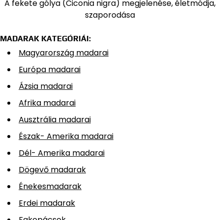
A fekete gólya (Ciconia nigra) megjelenése, életmódja,
szaporodása
MADARAK KATEGÓRIÁI:
Magyarország madarai
Európa madarai
Ázsia madarai
Afrika madarai
Ausztrália madarai
Észak- Amerika madarai
Dél- Amerika madarai
Dögevő madarak
Énekesmadarak
Erdei madarak
Fakopácsok