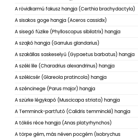
A rövidkarmú fakusz hangja (Certhia brachydactyla)
A sisakos goge hangja (Aceros cassidix)
A sisegő füzike (Phylloscopus sibilatrix) hangja
A szajkó hangja (Garrulus glandarius)
A szakállas saskeselyű (Gypaetus barbatus) hangja
A széki lile (Charadrius alexandrinus) hangja
A székicsér (Glareola pratincola) hangja
A széncinege (Parus major) hangja
A szürke légykapó (Muscicapa striata) hangja
A Temminck-partfutó (Calidris temminckii) hangja
A tőkés réce hangja (Anas platyrhynchos)
A törpe gém, más néven pocgém (Ixobrychus