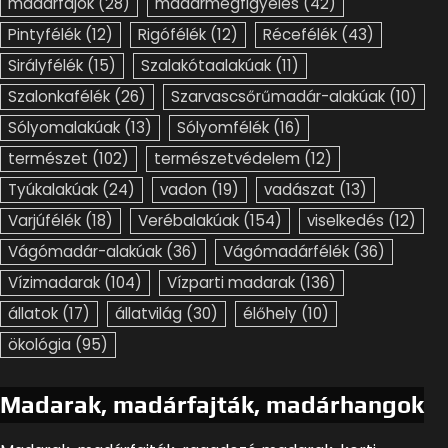
madárfajok
(28)
madármegfigyelés
(42)
Pintyfélék
(12)
Rigófélék
(12)
Récefélék
(43)
Sirályfélék
(15)
Szalakótaalakúak
(11)
Szalonkafélék
(26)
Szarvascsőrűmadár-alakúak
(10)
Sólyomalakúak
(13)
Sólyomfélék
(16)
természet
(102)
természetvédelem
(12)
Tyúkalakúak
(24)
vadon
(19)
vadászat
(13)
Varjúfélék
(18)
Verébalakúak
(154)
viselkedés
(12)
Vágómadár-alakúak
(36)
Vágómadárfélék
(36)
Vízimadarak
(104)
Vízparti madarak
(136)
állatok
(17)
állatvilág
(30)
élőhely
(10)
ökológia
(95)
Madarak, madárfajták, madárhangok