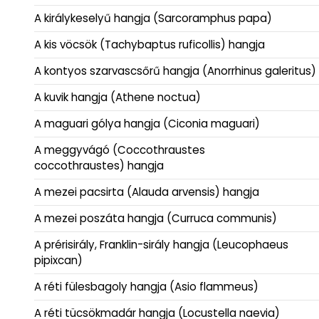
A királykeselyű hangja (Sarcoramphus papa)
A kis vöcsök (Tachybaptus ruficollis) hangja
A kontyos szarvascsőrű hangja (Anorrhinus galeritus)
A kuvik hangja (Athene noctua)
A maguari gólya hangja (Ciconia maguari)
A meggyvágó (Coccothraustes
coccothraustes) hangja
A mezei pacsirta (Alauda arvensis) hangja
A mezei poszáta hangja (Curruca communis)
A prérisirály, Franklin-sirály hangja (Leucophaeus
pipixcan)
A réti fülesbagoly hangja (Asio flammeus)
A réti tücsökmadár hangja (Locustella naevia)