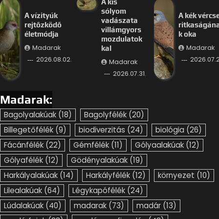
A kis
sólyom
A vízityúk
A kék vércs
vadászata
rejtőzködő
ritkaságán
villámgyors
életmódja
k oka
mozdulatok
Madarak
Madarak
kal
2026.08.02.
2026.07.2
Madarak
2026.07.31.
Madarak:
Bagolyalakúak
(18)
Bagolyfélék
(20)
Billegetőfélék
(9)
biodiverzitás
(24)
biológia
(26)
Fácánfélék
(22)
Gémfélék
(11)
Gólyaalakúak
(12)
Gólyafélék
(12)
Gödényalakúak
(19)
Harkályalakúak
(14)
Harkályfélék
(12)
környezet
(10)
Lilealakúak
(64)
Légykapófélék
(24)
Lúdalakúak
(40)
madarak
(73)
madár
(13)