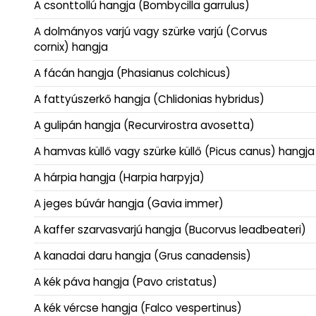
A csonttollú hangja (Bombycilla garrulus)
A dolmányos varjú vagy szürke varjú (Corvus
cornix) hangja
A fácán hangja (Phasianus colchicus)
A fattyúszerkő hangja (Chlidonias hybridus)
A gulipán hangja (Recurvirostra avosetta)
A hamvas küllő vagy szürke küllő (Picus canus) hangja
A hárpia hangja (Harpia harpyja)
A jeges búvár hangja (Gavia immer)
A kaffer szarvasvarjú hangja (Bucorvus leadbeateri)
A kanadai daru hangja (Grus canadensis)
A kék páva hangja (Pavo cristatus)
A kék vércse hangja (Falco vespertinus)