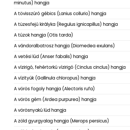
minutus) hangja
A tövisszúró gébics (Lanius collurio) hangja
A tüzesfejű királyka (Regulus ignicapillus) hangja
A túzok hangja (Otis tarda)
A vándoralbatrosz hangja (Diomedea exulans)
A vetési lúd (Anser fabalis) hangja
A vízirigó, fehértorkú vízirigó (Cinclus cinclus) hangja
A vízityúk (Gallinula chloropus) hangja
A vörös fogoly hangja (Alectoris rufa)
A vörös gém (Ardea purpurea) hangja
A vörösnyakú lúd hangja
A zöld gyurgyalag hangja (Merops persicus)