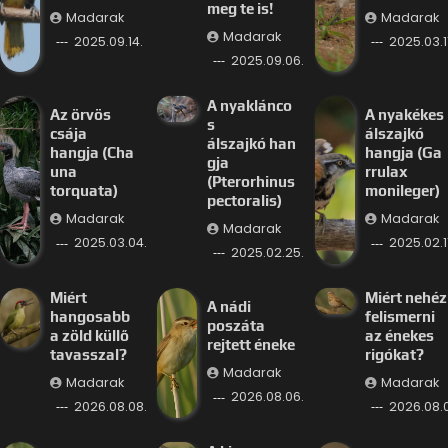
meg te is!
Madarak
Madarak
Madarak
2025.09.14.
2025.03.11
2025.09.06.
A nyaklánco
Az örvös
A nyakékes
s
csája
álszajkó
álszajkó han
hangja (Cha
hangja (Ga
gja
una
rrulax
(Pterorhinus
torquata)
monileger)
pectoralis)
Madarak
Madarak
Madarak
2025.03.04.
2025.02.11
2025.02.25.
Miért
Miért nehéz
A nádi
hangosabb
felismerni
poszáta
a zöld küllő
az énekes
rejtett éneke
tavasszal?
rigókat?
Madarak
Madarak
Madarak
2026.08.06.
2026.08.08.
2026.08.