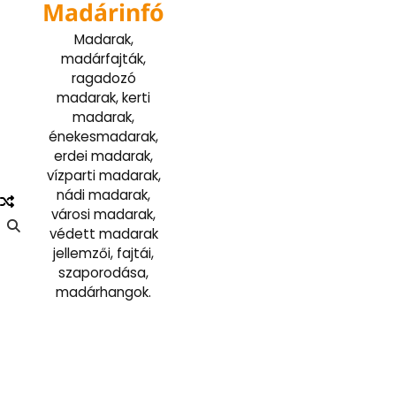
Madárinfó
Skip
to
Madarak,
content
madárfajták,
ragadozó
madarak, kerti
madarak,
énekesmadarak,
erdei madarak,
vízparti madarak,
nádi madarak,
városi madarak,
védett madarak
jellemzői, fajtái,
szaporodása,
madárhangok.