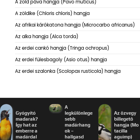
A zöld páva hangja (Pavo muticus)
A zöldike (Chloris chloris) hangja
Az afrikai kárókatona hangja (Microcarbo africanus)
Az alka hangja (Alca torda)
Az erdei cankó hangja (Tringa ochropus)
Az erdei fülesbagoly (Asio otus) hangja
Az erdei szalonka (Scolopax rusticola) hangja
A
Gyógyító
legkülönlege
Az özvegy
madarak?
sebb
billegető
Így hat az
madárhang
hangja (Mo
emberre a
ok –
tacilla
madárdal
hallgasd
aguimp)