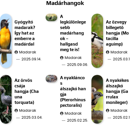
Madárhangok
A
Gyógyító
legkülönlege
Az özvegy
madarak?
sebb
billegető
Így hat az
madárhang
hangja (Mo
emberre a
ok –
tacilla
madárdal
hallgasd
aguimp)
meg te is!
Madarak
Madarak
Madarak
2025.09.14.
2025.03.11
2025.09.06.
A nyaklánco
Az örvös
A nyakékes
s
csája
álszajkó
álszajkó han
hangja (Cha
hangja (Ga
gja
una
rrulax
(Pterorhinus
torquata)
monileger)
pectoralis)
Madarak
Madarak
Madarak
2025.03.04.
2025.02.11
2025.02.25.