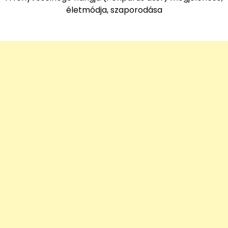
életmódja, szaporodása