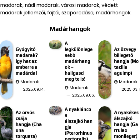
madarak, nádi madarak, városi madarak, védett
madarak jellemzői, fajtái, szaporodása, madárhangok.
Madárhangok
A
Gyógyító
legkülönlege
Az özvegy
madarak?
sebb
billegető
Így hat az
madárhang
hangja (Mo
emberre a
ok –
tacilla
madárdal
hallgasd
aguimp)
meg te is!
Madarak
Madarak
Madarak
2025.09.14.
2025.03.11
2025.09.06.
A nyaklánco
Az örvös
A nyakékes
s
csája
álszajkó
álszajkó han
hangja (Cha
hangja (Ga
gja
una
rrulax
(Pterorhinus
torquata)
monileger)
pectoralis)