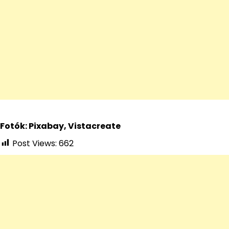
Fotók: Pixabay, Vistacreate
Post Views:
662