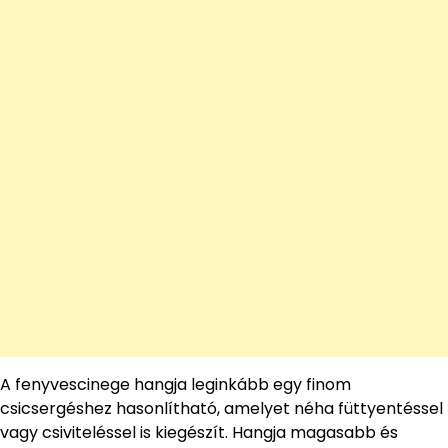
A fenyvescinege hangja leginkább egy finom
csicsergéshez hasonlítható, amelyet néha füttyentéssel
vagy csiviteléssel is kiegészít. Hangja magasabb és