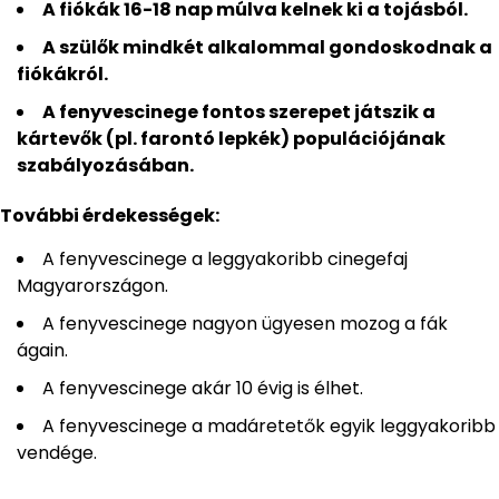
A fiókák 16-18 nap múlva kelnek ki a tojásból.
A szülők mindkét alkalommal gondoskodnak a
fiókákról.
A fenyvescinege fontos szerepet játszik a
kártevők (pl. farontó lepkék) populációjának
szabályozásában.
További érdekességek:
A fenyvescinege a leggyakoribb cinegefaj
Magyarországon.
A fenyvescinege nagyon ügyesen mozog a fák
ágain.
A fenyvescinege akár 10 évig is élhet.
A fenyvescinege a madáretetők egyik leggyakoribb
vendége.