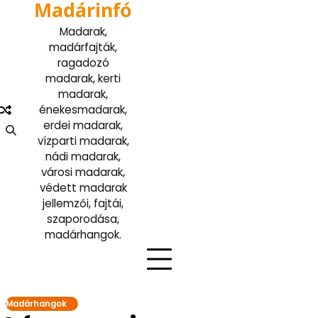
Madárinfó
Skip
to
Madarak,
content
madárfajták,
ragadozó
madarak, kerti
madarak,
énekesmadarak,
erdei madarak,
vízparti madarak,
nádi madarak,
városi madarak,
védett madarak
jellemzői, fajtái,
szaporodása,
madárhangok.
Madárhangok