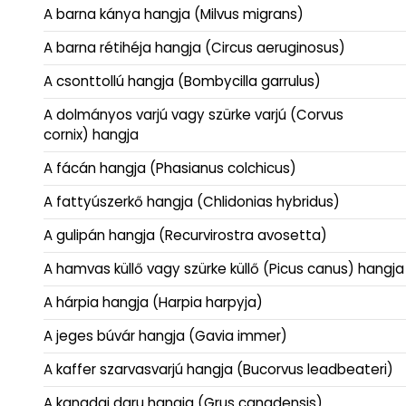
A barna kánya hangja (Milvus migrans)
A barna rétihéja hangja (Circus aeruginosus)
A csonttollú hangja (Bombycilla garrulus)
A dolmányos varjú vagy szürke varjú (Corvus
cornix) hangja
A fácán hangja (Phasianus colchicus)
A fattyúszerkő hangja (Chlidonias hybridus)
A gulipán hangja (Recurvirostra avosetta)
A hamvas küllő vagy szürke küllő (Picus canus) hangja
A hárpia hangja (Harpia harpyja)
A jeges búvár hangja (Gavia immer)
A kaffer szarvasvarjú hangja (Bucorvus leadbeateri)
A kanadai daru hangja (Grus canadensis)