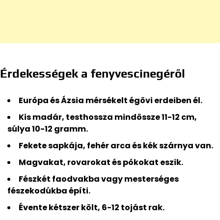
Érdekességek a fenyvescinegéről
Európa és Ázsia mérsékelt égövi erdeiben él.
Kis madár, testhossza mindössze 11-12 cm,
súlya 10-12 gramm.
Fekete sapkája, fehér arca és kék szárnya van.
Magvakat, rovarokat és pókokat eszik.
Fészkét faodvakba vagy mesterséges
fészekodúkba építi.
Évente kétszer költ, 6-12 tojást rak.