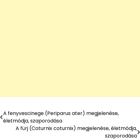
A fenyvescinege (Periparus ater) megjelenése,
Bejegyzés
életmódja, szaporodása
navigáció
A fürj (Coturnix coturnix) megjelenése, életmódja,
szaporodása