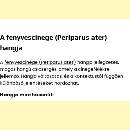
A fenyvescinege (Periparus ater)
hangja
A
fenyvescinege (Periparus ater)
hangja jellegzetes,
magas hangú csicsergés, amely a cinegefélékre
jellemző. Hangja változatos, és a kontextustól függően
különböző jelentéseket hordozhat.
Hangja mire hasonlít: