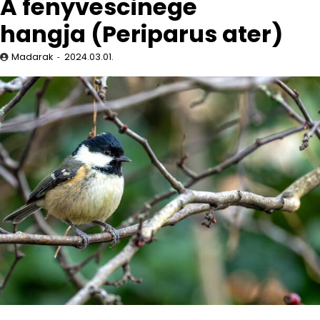
A fenyvescinege
hangja (Periparus ater)
Madarak
2024.03.01.