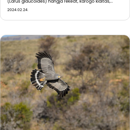
(Larus glaucoides) hangja rekedt, károgó kiáltás,…
2024.02.24.