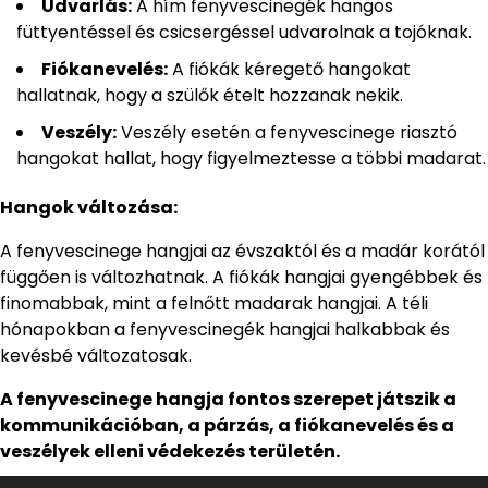
Udvarlás:
A hím fenyvescinegék hangos
füttyentéssel és csicsergéssel udvarolnak a tojóknak.
Fiókanevelés:
A fiókák kéregető hangokat
hallatnak, hogy a szülők ételt hozzanak nekik.
Veszély:
Veszély esetén a fenyvescinege riasztó
hangokat hallat, hogy figyelmeztesse a többi madarat.
Hangok változása:
A fenyvescinege hangjai az évszaktól és a madár korától
függően is változhatnak. A fiókák hangjai gyengébbek és
finomabbak, mint a felnőtt madarak hangjai. A téli
hónapokban a fenyvescinegék hangjai halkabbak és
kevésbé változatosak.
A fenyvescinege hangja fontos szerepet játszik a
kommunikációban, a párzás, a fiókanevelés és a
veszélyek elleni védekezés területén.
Audió