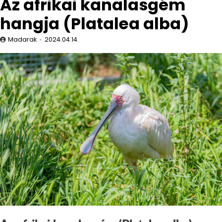
Az afrikai kanalasgém
hangja (Platalea alba)
Madarak
2024.04.14.