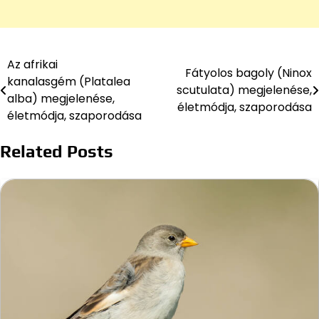
Az afrikai
Bejegyzés
Fátyolos bagoly (Ninox
kanalasgém (Platalea
scutulata) megjelenése,
navigáció
alba) megjelenése,
életmódja, szaporodása
életmódja, szaporodása
Related Posts