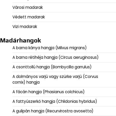
Városi madarak
Védett madarak
Vizi madarak
Madárhangok
A barna kánya hangja (Milvus migrans)
A barna rétihéja hangja (Circus aeruginosus)
A csonttollú hangja (Bombycilla garrulus)
A dolmányos varjú vagy szürke varjú (Corvus
cornix) hangja
A fácán hangja (Phasianus colchicus)
A fattyúszerkő hangja (Chlidonias hybridus)
A gulipán hangja (Recurvirostra avosetta)