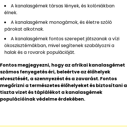
A kanalasgémek társas lények, és kolóniákban
élnek.
A kanalasgémek monogámok, és életre szóló
párokat alkotnak.
A kanalasgémek fontos szerepet játszanak a vízi
ökoszisztémákban, mivel segítenek szabályozni a
halak és a rovarok populációját.
Fontos megjegyezni, hogy az afrikai kanalasgémet
számos fenyegetés éri, beleértve az élőhelyek
elvesztését, a szennyezést és a zavarást. Fontos
megőrizni a természetes élőhelyeket és biztosítani a
tiszta vizet és táplálékot a kanalasgémek
populációinak védelme érdekében.