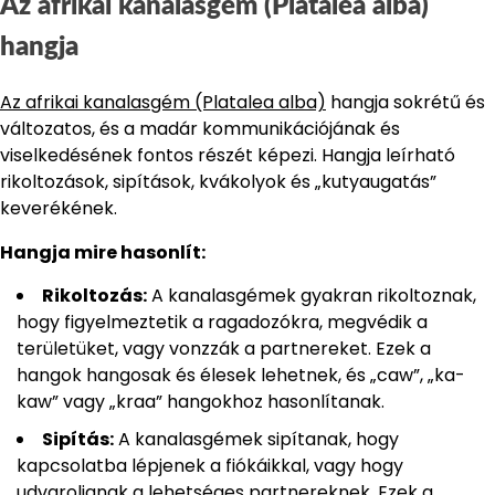
Az afrikai kanalasgém (Platalea alba)
hangja
Az afrikai kanalasgém (Platalea alba)
hangja sokrétű és
változatos, és a madár kommunikációjának és
viselkedésének fontos részét képezi. Hangja leírható
rikoltozások, sipítások, kvákolyok és „kutyaugatás”
keverékének.
Hangja mire hasonlít:
Rikoltozás:
A kanalasgémek gyakran rikoltoznak,
hogy figyelmeztetik a ragadozókra, megvédik a
területüket, vagy vonzzák a partnereket. Ezek a
hangok hangosak és élesek lehetnek, és „caw”, „ka-
kaw” vagy „kraa” hangokhoz hasonlítanak.
Sipítás:
A kanalasgémek sipítanak, hogy
kapcsolatba lépjenek a fiókáikkal, vagy hogy
udvaroljanak a lehetséges partnereknek. Ezek a