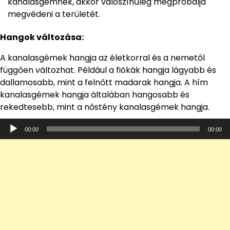
kanalasgémnek, akkor valószínűleg megpróbálja
megvédeni a területét.
Hangok változása:
A kanalasgémek hangja az életkorral és a nemetől
függően változhat. Például a fiókák hangja lágyabb és
dallamosabb, mint a felnőtt madarak hangja. A hím
kanalasgémek hangja általában hangosabb és
rekedtesebb, mint a nőstény kanalasgémek hangja.
Audió
00:00
00:00
lejátszó