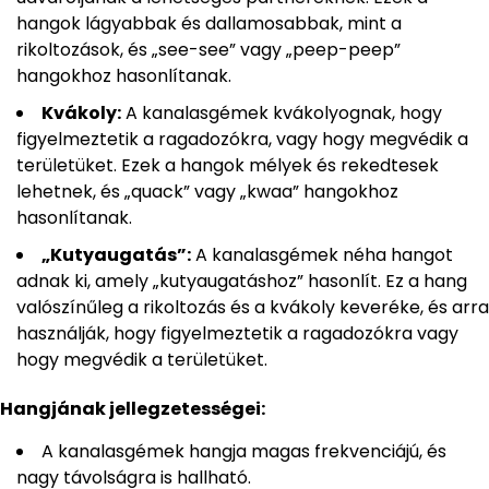
hangok lágyabbak és dallamosabbak, mint a
rikoltozások, és „see-see” vagy „peep-peep”
hangokhoz hasonlítanak.
Kvákoly:
A kanalasgémek kvákolyognak, hogy
figyelmeztetik a ragadozókra, vagy hogy megvédik a
területüket. Ezek a hangok mélyek és rekedtesek
lehetnek, és „quack” vagy „kwaa” hangokhoz
hasonlítanak.
„Kutyaugatás”:
A kanalasgémek néha hangot
adnak ki, amely „kutyaugatáshoz” hasonlít. Ez a hang
valószínűleg a rikoltozás és a kvákoly keveréke, és arra
használják, hogy figyelmeztetik a ragadozókra vagy
hogy megvédik a területüket.
Hangjának jellegzetességei:
A kanalasgémek hangja magas frekvenciájú, és
nagy távolságra is hallható.