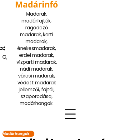
Madárinfó
Skip
to
Madarak,
content
madárfajták,
ragadozó
madarak, kerti
madarak,
énekesmadarak,
erdei madarak,
vízparti madarak,
nádi madarak,
városi madarak,
védett madarak
jellemzői, fajtái,
szaporodása,
madárhangok.
Madárhangok