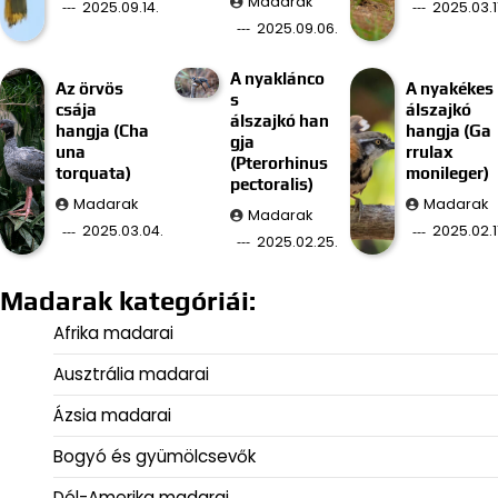
Madarak
2025.09.14.
2025.03.11
2025.09.06.
A nyaklánco
Az örvös
A nyakékes
s
csája
álszajkó
álszajkó han
hangja (Cha
hangja (Ga
gja
una
rrulax
(Pterorhinus
torquata)
monileger)
pectoralis)
Madarak
Madarak
Madarak
2025.03.04.
2025.02.11
2025.02.25.
Madarak kategóriái:
Afrika madarai
Ausztrália madarai
Ázsia madarai
Bogyó és gyümölcsevők
Dél-Amerika madarai