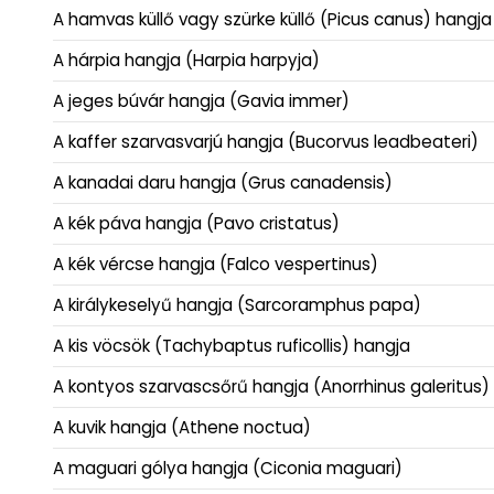
A hamvas küllő vagy szürke küllő (Picus canus) hangja
A hárpia hangja (Harpia harpyja)
A jeges búvár hangja (Gavia immer)
A kaffer szarvasvarjú hangja (Bucorvus leadbeateri)
A kanadai daru hangja (Grus canadensis)
A kék páva hangja (Pavo cristatus)
A kék vércse hangja (Falco vespertinus)
A királykeselyű hangja (Sarcoramphus papa)
A kis vöcsök (Tachybaptus ruficollis) hangja
A kontyos szarvascsőrű hangja (Anorrhinus galeritus)
A kuvik hangja (Athene noctua)
A maguari gólya hangja (Ciconia maguari)