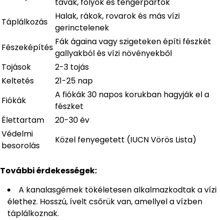
tavak, folyók és tengerpartok
Halak, rákok, rovarok és más vízi
Táplálkozás
gerinctelenek
Fák ágaina vagy szigeteken építi fészkét
Fészeképítés
gallyakból és vízi növényekből
Tojások
2-3 tojás
Keltetés
21-25 nap
A fiókák 30 napos korukban hagyják el a
Fiókák
fészket
Élettartam
20-30 év
Védelmi
Közel fenyegetett (IUCN Vörös Lista)
besorolás
További érdekességek:
A kanalasgémek tökéletesen alkalmazkodtak a vízi
élethez. Hosszú, ívelt csőrük van, amellyel a vízben
táplálkoznak.