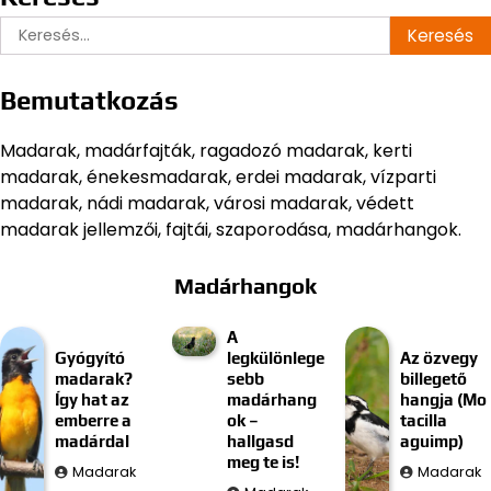
Keresés:
Bemutatkozás
Madarak, madárfajták, ragadozó madarak, kerti
madarak, énekesmadarak, erdei madarak, vízparti
madarak, nádi madarak, városi madarak, védett
madarak jellemzői, fajtái, szaporodása, madárhangok.
Madárhangok
A
Gyógyító
legkülönlege
Az özvegy
madarak?
sebb
billegető
Így hat az
madárhang
hangja (Mo
emberre a
ok –
tacilla
madárdal
hallgasd
aguimp)
meg te is!
Madarak
Madarak