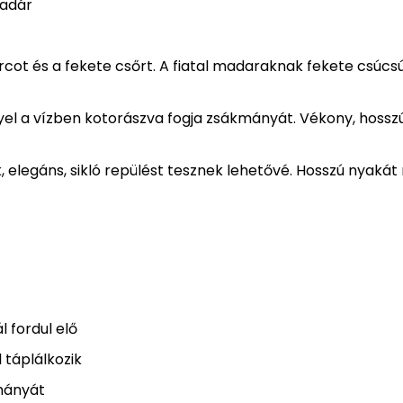
madár
arcot és a fekete csőrt. A fiatal madaraknak fekete csúcs
lyel a vízben kotorászva fogja zsákmányát. Vékony, hosszú
 elegáns, sikló repülést tesznek lehetővé. Hosszú nyakát
 fordul elő
 táplálkozik
kmányát