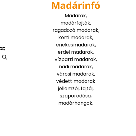
Madárinfó
Skip
to
Madarak,
content
madárfajták,
ragadozó madarak,
kerti madarak,
énekesmadarak,
erdei madarak,
vízparti madarak,
nádi madarak,
városi madarak,
védett madarak
jellemzői, fajtái,
szaporodása,
madárhangok.