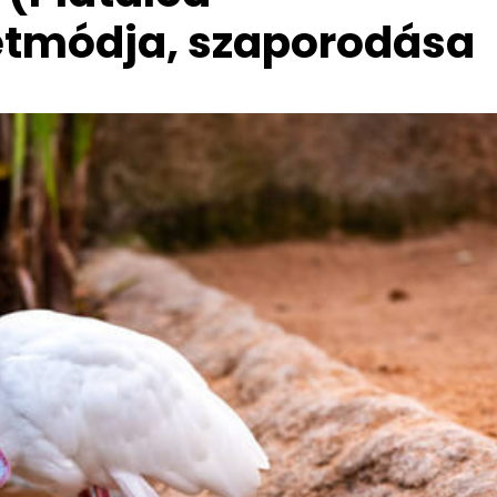
letmódja, szaporodása