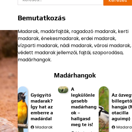
Bemutatkozás
Madarak, madárfajták, ragadozó madarak, kerti
madarak, énekesmadarak, erdei madarak,
vízparti madarak, nádi madarak, városi madarak,
védett madarak jellemzői, fajtái, szaporodása,
madárhangok.
Madárhangok
A
Gyógyító
legkülönle
Az özveg
madarak?
gesebb
billegető
Így hat az
madárhang
hangja (
emberre a
ok –
otacilla
madárdal
hallgasd
aguimp)
meg te is!
Madarak
Madara