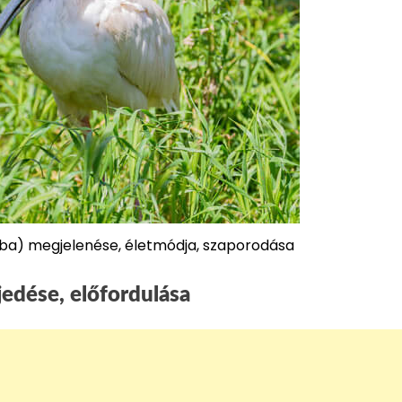
alba) megjelenése, életmódja, szaporodása
rjedése, előfordulása