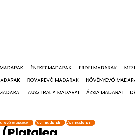
 MADARAK
ÉNEKESMADARAK
ERDEI MADARAK
MEZ
MADARAK
ROVAREVŐ MADARAK
NÖVÉNYEVŐ MADAR
 MADARAI
AUSZTRÁLIA MADARAI
ÁZSIA MADARAI
D
arevő madarak
Tavi madarak
Vizi madarak
 (Platalea