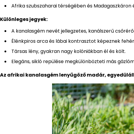
Afrika szubszaharai térségében és Madagaszkáron 
Különleges jegyek:
A kanalasgém nevét jellegzetes, kanálszerű csőrérő
Élénkpiros arca és lábai kontrasztot képeznek fehér 
Társas lény, gyakran nagy kolóniákban él és költ.
Elegáns, sikló repülése megkülönbözteti más gázló
Az afrikai kanalasgém lenyűgöző madár, egyedülálló