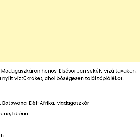
s Madagaszkáron honos. Elsősorban sekély vízű tavakon,
 nyílt víztükröket, ahol bőségesen talál táplálékot.
, Botswana, Dél-Afrika, Madagaszkár
one, Libéria
én