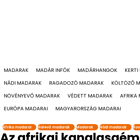
MADARAK
MADÁR INFÓK
MADÁRHANGOK
KERTI
NÁDI MADARAK
RAGADOZÓ MADARAK
KÖLTÖZŐ 
NÖVÉNYEVŐ MADARAK
VÉDETT MADARAK
AFRIKA
EURÓPA MADARAI
MAGYARORSZÁG MADARAI
Afrika madarai
Halevő madarak
Madarak
Nádi madarak
Rov
Az afrikai kanalasgém