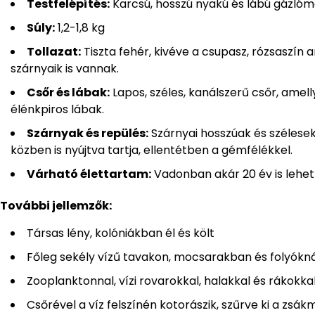
Testfelépítés:
Karcsú, hosszú nyakú és lábú gázló
Súly:
1,2-1,8 kg
Tollazat:
Tiszta fehér, kivéve a csupasz, rózsaszín 
szárnyaik is vannak.
Csőr és lábak:
Lapos, széles, kanálszerű csőr, amel
élénkpiros lábak.
Szárnyak és repülés:
Szárnyai hosszúak és szélesek,
közben is nyújtva tartja, ellentétben a gémfélékkel.
Várható élettartam:
Vadonban akár 20 év is lehet
További jellemzők:
Társas lény, kolóniákban él és költ
Főleg sekély vízű tavakon, mocsarakban és folyóknál
Zooplanktonnal, vízi rovarokkal, halakkal és rákokkal
Csőrével a víz felszínén kotorászik, szűrve ki a zsá