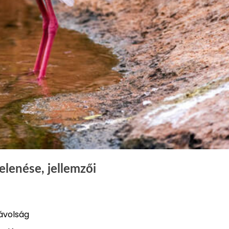
elenése, jellemzői
ávolság