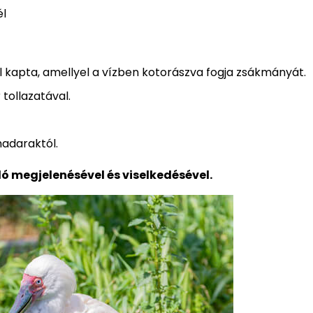
él
l kapta, amellyel a vízben kotorászva fogja zsákmányát.
tollazatával.
madaraktól.
 megjelenésével és viselkedésével.