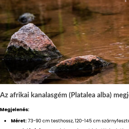
Az afrikai kanalasgém (Platalea alba) megj
Megjelenés:
Méret:
73-90 cm testhossz, 120-145 cm szárnyfeszt