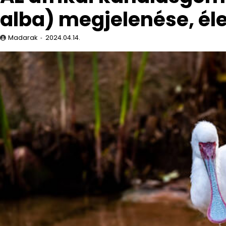
alba) megjelenése, é
Madarak
2024.04.14.