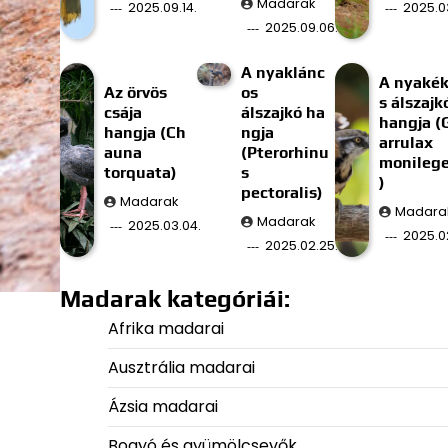
Madarak
2025.09.14.
2025.03
2025.09.06.
A nyaklánc
A nyaké
Az örvös
os
s álszajk
csája
álszajkó ha
hangja (
hangja (Ch
ngja
arrulax
auna
(Pterorhinu
monilege
torquata)
s
)
pectoralis)
Madarak
Madara
Madarak
2025.03.04.
2025.02
2025.02.25.
Madarak kategóriái:
Afrika madarai
Ausztrália madarai
Ázsia madarai
Bogyó és gyümölcsevők