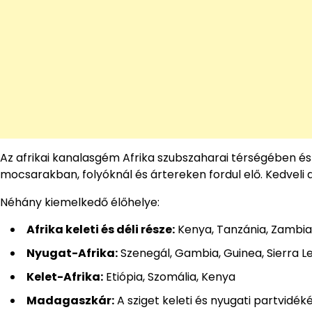
Az afrikai kanalasgém Afrika szubszaharai térségében é
mocsarakban, folyóknál és ártereken fordul elő. Kedveli a
Néhány kiemelkedő élőhelye:
Afrika keleti és déli része:
Kenya, Tanzánia, Zambia
Nyugat-Afrika:
Szenegál, Gambia, Guinea, Sierra Le
Kelet-Afrika:
Etiópia, Szomália, Kenya
Madagaszkár:
A sziget keleti és nyugati partvidék