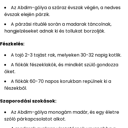
Az Abdim-gólya a száraz évszak végén, a nedves
évszak elején párzik.
A párzási rituálé során a madarak táncolnak,
hangjelzéseket adnak ki és tollukat borzolják.
Fészkelés:
A tojó 2-3 tojást rak, melyeken 30-32 napig kotlik.
A fiókák fészeklakók, és mindkét szülő gondozza
őket.
A fiókák 60-70 napos korukban repülnek ki a
fészekből.
Szaporodási szokások:
Az Abdim-gólya monogám madár, és egy életre
szóló párkapcsolatot alkot.