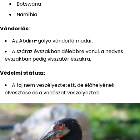
Botswana
Namíbia
Vándorlás:
Az Abdim-gólya vándorló madár.
A száraz évszakban délebbre vonul, a nedves
évszakban pedig visszatér északra.
Védelmi státusz:
A faj nem veszélyeztetett, de élőhelyének
elvesztése és a vadászat veszélyezteti.