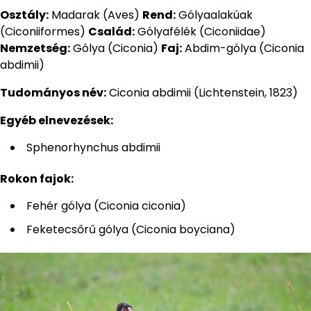
Osztály:
Madarak (Aves)
Rend:
Gólyaalakúak
(Ciconiiformes)
Család:
Gólyafélék (Ciconiidae)
Nemzetség:
Gólya (Ciconia)
Faj:
Abdim-gólya (Ciconia
abdimii)
Tudományos név:
Ciconia abdimii (Lichtenstein, 1823)
Egyéb elnevezések:
Sphenorhynchus abdimii
Rokon fajok:
Fehér gólya (Ciconia ciconia)
Feketecsőrű gólya (Ciconia boyciana)