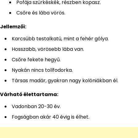
Pofája szürkéskék, részben kopasz.
Csőre és lába vörös.
Jellemzői:
Karcsúbb testalkatú, mint a fehér gólya.
Hosszabb, vörösebb lába van.
Csőre fekete hegyű.
Nyakán nincs tollfodorka.
Társas madár, gyakran nagy kolóniákban él.
Várható élettartama:
Vadonban 20-30 év.
Fogságban akár 40 évig is élhet.