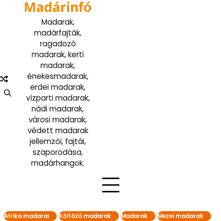
Madárinfó
Skip
to
Madarak,
content
madárfajták,
ragadozó
madarak, kerti
madarak,
énekesmadarak,
erdei madarak,
vízparti madarak,
nádi madarak,
városi madarak,
védett madarak
jellemzői, fajtái,
szaporodása,
madárhangok.
Afrika madarai
Költöző madarak
Madarak
Mezei madarak