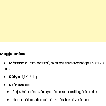
Megjelenése:
Mérete:
81 cm hosszú, szárnyfesztávolsága 150-170
cm.
Súlya:
1,1-1,5 kg.
Színezete:
Feje, háta és szárnya fémesen csillogó fekete.
Hasa, hátának alsó része és fartöve fehér.