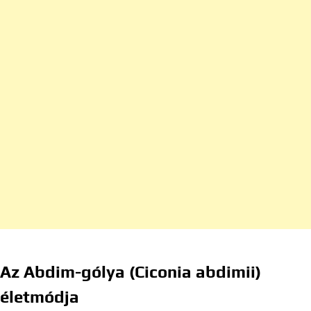
Az Abdim-gólya (Ciconia abdimii)
életmódja