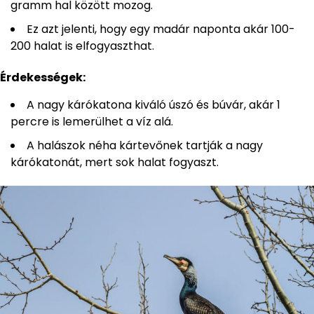
gramm hal között mozog.
Ez azt jelenti, hogy egy madár naponta akár 100-
200 halat is elfogyaszthat.
Érdekességek:
A nagy kárókatona kiváló úszó és búvár, akár 1
percre is lemerülhet a víz alá.
A halászok néha kártevőnek tartják a nagy
kárókatonát, mert sok halat fogyaszt.