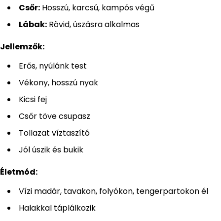
Csőr:
Hosszú, karcsú, kampós végű
Lábak:
Rövid, úszásra alkalmas
Jellemzők:
Erős, nyúlánk test
Vékony, hosszú nyak
Kicsi fej
Csőr töve csupasz
Tollazat víztaszító
Jól úszik és bukik
Életmód:
Vízi madár, tavakon, folyókon, tengerpartokon él
Halakkal táplálkozik