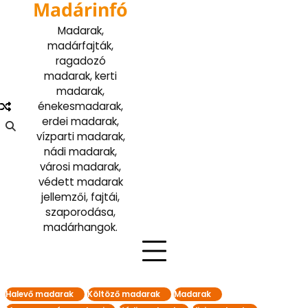
Madárinfó
Skip
to
Madarak,
content
madárfajták,
ragadozó
madarak, kerti
madarak,
énekesmadarak,
erdei madarak,
vízparti madarak,
nádi madarak,
városi madarak,
védett madarak
jellemzői, fajtái,
szaporodása,
madárhangok.
Halevő madarak
Költöző madarak
Madarak