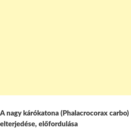
A nagy kárókatona (Phalacrocorax carbo)
elterjedése, előfordulása