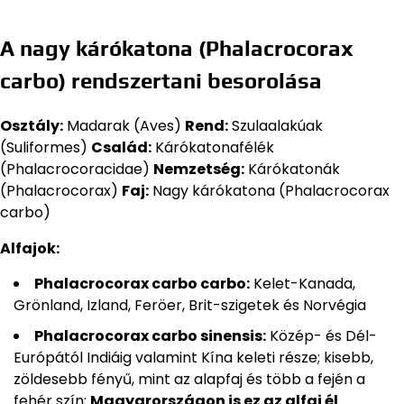
A nagy kárókatona (Phalacrocorax
carbo) rendszertani besorolása
Osztály:
Madarak (Aves)
Rend:
Szulaalakúak
(Suliformes)
Család:
Kárókatonafélék
(Phalacrocoracidae)
Nemzetség:
Kárókatonák
(Phalacrocorax)
Faj:
Nagy kárókatona (Phalacrocorax
carbo)
Alfajok:
Phalacrocorax carbo carbo:
Kelet-Kanada,
Grönland, Izland, Feröer, Brit-szigetek és Norvégia
Phalacrocorax carbo sinensis:
Közép- és Dél-
Európától Indiáig valamint Kína keleti része; kisebb,
zöldesebb fényű, mint az alapfaj és több a fején a
fehér szín;
Magyarországon is ez az alfaj él