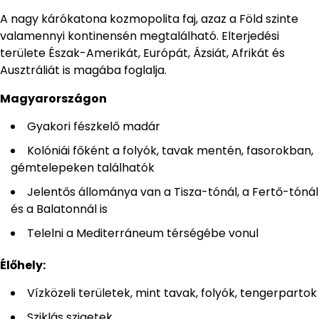
A nagy kárókatona kozmopolita faj, azaz a Föld szinte
valamennyi kontinensén megtalálható. Elterjedési
területe Észak-Amerikát, Európát, Ázsiát, Afrikát és
Ausztráliát is magába foglalja.
Magyarországon
Gyakori fészkelő madár
Kolóniái főként a folyók, tavak mentén, fasorokban,
gémtelepeken találhatók
Jelentős állománya van a Tisza-tónál, a Fertő-tónál
és a Balatonnál is
Telelni a Mediterráneum térségébe vonul
Élőhely:
Vízközeli területek, mint tavak, folyók, tengerpartok
Sziklás szigetek