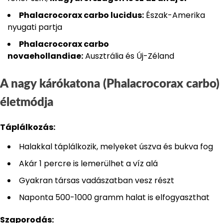
Phalacrocorax carbo lucidus:
Észak-Amerika
nyugati partja
Phalacrocorax carbo
novaehollandiae:
Ausztrália és Új-Zéland
A nagy kárókatona (Phalacrocorax carbo)
életmódja
Táplálkozás:
Halakkal táplálkozik, melyeket úszva és bukva fog
Akár 1 percre is lemerülhet a víz alá
Gyakran társas vadászatban vesz részt
Naponta 500-1000 gramm halat is elfogyaszthat
Szaporodás: