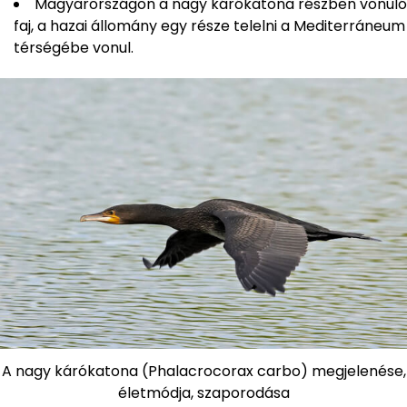
Magyarországon a nagy kárókatona részben vonuló
faj, a hazai állomány egy része telelni a Mediterráneum
térségébe vonul.
A nagy kárókatona (Phalacrocorax carbo) megjelenése,
életmódja, szaporodása