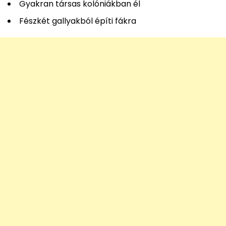
Gyakran társas kolóniákban él
Fészkét gallyakból építi fákra