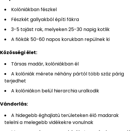
Kolóniákban fészkel
Fészkét gallyakból építi fákra
3-5 tojást rak, melyeken 25-30 napig kotlik
A fiókák 50-60 napos korukban repülnek ki
Közösségi élet:
Társas madár, kolóniákban él
A kolóniák mérete néhány pártól több száz párig
terjedhet
A kolóniákon belül hierarchia uralkodik
Vándorlás:
A hidegebb éghajlatú területeken élő madarak
telelni a melegebb vidékekre vonulnak