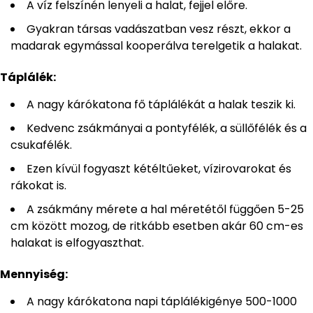
A víz felszínén lenyeli a halat, fejjel előre.
Gyakran társas vadászatban vesz részt, ekkor a
madarak egymással kooperálva terelgetik a halakat.
Táplálék:
A nagy kárókatona fő táplálékát a halak teszik ki.
Kedvenc zsákmányai a pontyfélék, a süllőfélék és a
csukafélék.
Ezen kívül fogyaszt kétéltűeket, vízirovarokat és
rákokat is.
A zsákmány mérete a hal méretétől függően 5-25
cm között mozog, de ritkább esetben akár 60 cm-es
halakat is elfogyaszthat.
Mennyiség:
A nagy kárókatona napi táplálékigénye 500-1000