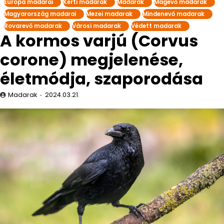
Európa madarai
Kerti madarak
Madarak
Magevő madarak
Magyarország madarai
Mezei madarak
Mindenevő madarak
Rovarevő madarak
Városi madarak
Védett madarak
A kormos varjú (Corvus
corone) megjelenése,
életmódja, szaporodása
Madarak
2024.03.21.