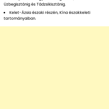
Üzbegisztánig és Tádzsikisztánig.
Kelet-Ázsia északi részén, Kína északkeleti
tartományaiban.