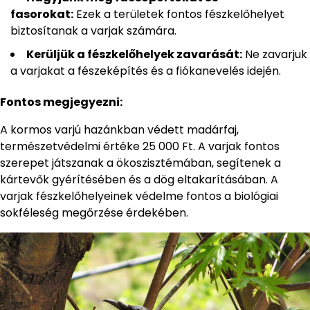
fasorokat:
Ezek a területek fontos fészkelőhelyet
biztosítanak a varjak számára.
Kerüljük a fészkelőhelyek zavarását:
Ne zavarjuk
a varjakat a fészeképítés és a fiókanevelés idején.
Fontos megjegyezni:
A kormos varjú hazánkban védett madárfaj,
természetvédelmi értéke 25 000 Ft. A varjak fontos
szerepet játszanak a ökoszisztémában, segítenek a
kártevők gyérítésében és a dög eltakarításában. A
varjak fészkelőhelyeinek védelme fontos a biológiai
sokféleség megőrzése érdekében.