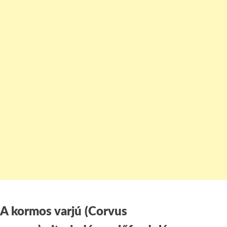
A kormos varjú (Corvus