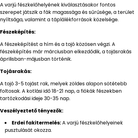
A varjú fészkelőhelyének kiválasztásakor fontos
szerepet játszik a fák magassága és sűrűsége, a terület
nyíltsága, valamint a táplálékforrások közelsége.
Fészeképítés:
A fészeképítést a hím és a tojó közösen végzi. A
fészeképítés már márciusban elkezdődik, a tojásrakás
áprilisban-májusban történik.
Tojásrakás:
A tojó 3-5 tojást rak, melyek zöldes alapon sötétebb
foltosak. A kotlási idő 18-21 nap, a fiókák fészekben
tartózkodási ideje 30-35 nap.
Veszélyeztető tényezők:
Erdei fakitermelés:
A varjú fészkelőhelyeinek
pusztulását okozza.