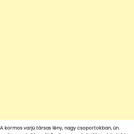
A kormos varjú társas lény, nagy csoportokban, ún.