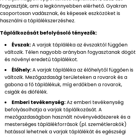
fogyasztják, ami a legkönnyebben elérhető. Gyakran
csoportosan vadásznak, és képesek eszközöket is
használni a táplálékszerzéshez.
Táplálkozását befolyásoló tényezők:
Évszak:
A varjak tápláléka az évszaktól függően
változik. Télen nagyobb arányban fogyasztanak dögöt
és növényi eredetű táplálékot.
Élőhely:
A varjak tápláléka az élőhelytől függően is
változik. Mezőgazdasági területeken a rovarok és a
gabona a fő táplálékuk, míg erdőkben a rovarok,
csigák és diófélék.
Emberi tevékenység:
Az emberi tevékenység
befolyásolhatja a varjak táplálkozását. A
mezőgazdaságban használt növényvédőszerek és a
mesterséges táplálékforrások (pl. szemétlerakók)
hatással lehetnek a varjak táplálékát és egészségi