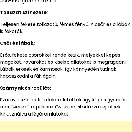
400-550 gramm közötti.
Tollazat színezete:
Teljesen fekete tollazatú, fémes fényű. A csőr és a lábak
is feketék.
Csőr és lábak:
Erős, fekete csőrökkel rendelkezik, melyekkel képes
magokat, rovarokat és kisebb állatokat is megragadni.
Lábaik erősek és karmosak, így könnyedén tudnak
kapaszkodni a fák ágain.
Szárnyak és repülés:
Szárnyai szélesek és lekerekítettek, így képes gyors és
manőverező repülésre. Gyakran vitorlázva repülnek,
kihasználva a légáramlatokat.