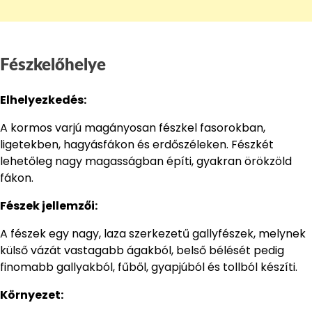
Fészkelőhelye
Elhelyezkedés:
A kormos varjú magányosan fészkel fasorokban,
ligetekben, hagyásfákon és erdőszéleken. Fészkét
lehetőleg nagy magasságban építi, gyakran örökzöld
fákon.
Fészek jellemzői:
A fészek egy nagy, laza szerkezetű gallyfészek, melynek
külső vázát vastagabb ágakból, belső bélését pedig
finomabb gallyakból, fűből, gyapjúból és tollból készíti.
Környezet: