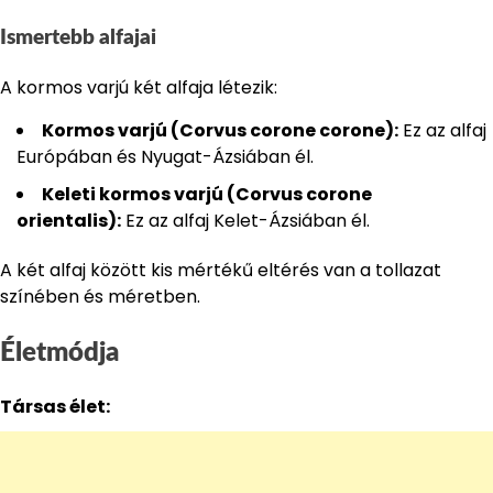
Ismertebb alfajai
A kormos varjú két alfaja létezik:
Kormos varjú (Corvus corone corone):
Ez az alfaj
Európában és Nyugat-Ázsiában él.
Keleti kormos varjú (Corvus corone
orientalis):
Ez az alfaj Kelet-Ázsiában él.
A két alfaj között kis mértékű eltérés van a tollazat
színében és méretben.
Életmódja
Társas élet: