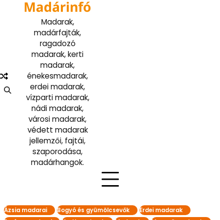
Madárinfó
Skip
to
Madarak,
content
madárfajták,
ragadozó
madarak, kerti
madarak,
énekesmadarak,
erdei madarak,
vízparti madarak,
nádi madarak,
városi madarak,
védett madarak
jellemzői, fajtái,
szaporodása,
madárhangok.
Ázsia madarai
Bogyó és gyümölcsevők
Erdei madarak