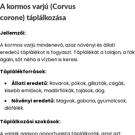
A kormos varjú (Corvus
corone) táplálkozása
Jellemzői:
A kormos varjú mindenevő, azaz növényi és állati
eredetű táplálékot is fogyaszt. Táplálékát a talajon, a fák
ágain, sőt néha a vízben is keresi.
Táplálékforrások:
Állati eredetű:
Rovarok, pókok, giliszták, csigák,
kisebb emlősök, madárfiókák, tojások, dög.
Növényi eredetű:
Magvak, gabona, gyümölcsök,
diófélék.
Táplálkozási szokások:
A varjak nagyon opportunista táplálkozók, azaz azt