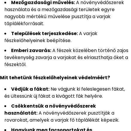
Mezőgazdasági művelés:
A növényvédőszerek
használata és a mezőgazdasági területek egyre
nagyobb mértékű művelése pusztítja a varjak
táplálékforrásait.
Települések terjeszkedése:
A varjak
fészkelőhelyeinek beépítése.
Emberi zavarás:
A fészek közelében történő zajos
tevékenység zavarja a varjakat és elriaszthatja őket a
fészektől.
Mit tehetünk fészkelőhelyeinek védelméért?
Védjük a fákat:
Ne vágjunk ki feleslegesen fákat,
és ültessünk új fákat a kivágott fák helyére.
Csökkentsük a növényvédőszerek
használatát:
A növényvédőszerek pusztítják a
rovarokat, amelyek a varjak fő táplálékát képezik.
Hagyjunk meg facsoportokat és