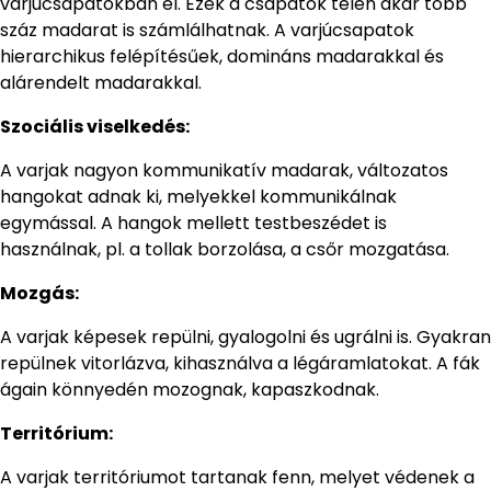
varjúcsapatokban él. Ezek a csapatok télen akár több
száz madarat is számlálhatnak. A varjúcsapatok
hierarchikus felépítésűek, domináns madarakkal és
alárendelt madarakkal.
Szociális viselkedés:
A varjak nagyon kommunikatív madarak, változatos
hangokat adnak ki, melyekkel kommunikálnak
egymással. A hangok mellett testbeszédet is
használnak, pl. a tollak borzolása, a csőr mozgatása.
Mozgás:
A varjak képesek repülni, gyalogolni és ugrálni is. Gyakran
repülnek vitorlázva, kihasználva a légáramlatokat. A fák
ágain könnyedén mozognak, kapaszkodnak.
Territórium:
A varjak territóriumot tartanak fenn, melyet védenek a