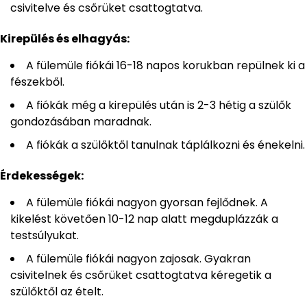
csivitelve és csőrüket csattogtatva.
Kirepülés és elhagyás:
A fülemüle fiókái 16-18 napos korukban repülnek ki a
fészekből.
A fiókák még a kirepülés után is 2-3 hétig a szülők
gondozásában maradnak.
A fiókák a szülőktől tanulnak táplálkozni és énekelni.
Érdekességek:
A fülemüle fiókái nagyon gyorsan fejlődnek. A
kikelést követően 10-12 nap alatt megduplázzák a
testsúlyukat.
A fülemüle fiókái nagyon zajosak. Gyakran
csivitelnek és csőrüket csattogtatva kéregetik a
szülőktől az ételt.