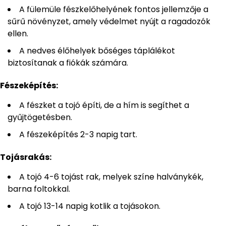
A fülemüle fészkelőhelyének fontos jellemzője a
sűrű növényzet, amely védelmet nyújt a ragadozók
ellen.
A nedves élőhelyek bőséges táplálékot
biztosítanak a fiókák számára.
Fészeképítés:
A fészket a tojó építi, de a hím is segíthet a
gyűjtögetésben.
A fészeképítés 2-3 napig tart.
Tojásrakás:
A tojó 4-6 tojást rak, melyek színe halványkék,
barna foltokkal.
A tojó 13-14 napig kotlik a tojásokon.