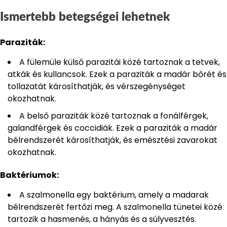
Ismertebb betegségei lehetnek
Paraziták:
A fülemüle külső parazitái közé tartoznak a tetvek,
atkák és kullancsok. Ezek a paraziták a madár bőrét és
tollazatát károsíthatják, és vérszegénységet
okozhatnak.
A belső paraziták közé tartoznak a fonálférgek,
galandférgek és coccidiák. Ezek a paraziták a madár
bélrendszerét károsíthatják, és emésztési zavarokat
okozhatnak.
Baktériumok:
A szalmonella egy baktérium, amely a madarak
bélrendszerét fertőzi meg. A szalmonella tünetei közé
tartozik a hasmenés, a hányás és a súlyvesztés.