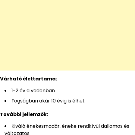
Várható élettartama:
1-2 év a vadonban
Fogságban akár 10 évig is élhet
További jellemzők:
Kiváló énekesmadár, éneke rendkívül dallamos és
változatos