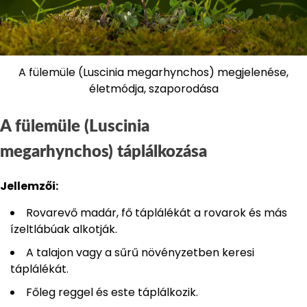
A fülemüle (Luscinia megarhynchos) megjelenése,
életmódja, szaporodása
A fülemüle (Luscinia
megarhynchos) táplálkozása
Jellemzői:
Rovarevő madár, fő táplálékát a rovarok és más
ízeltlábúak alkotják.
A talajon vagy a sűrű növényzetben keresi
táplálékát.
Főleg reggel és este táplálkozik.