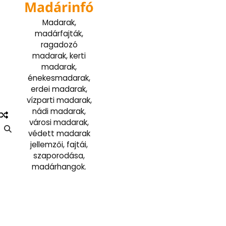
Madárinfó
Skip
to
Madarak,
content
madárfajták,
ragadozó
madarak, kerti
madarak,
énekesmadarak,
erdei madarak,
vízparti madarak,
nádi madarak,
városi madarak,
védett madarak
jellemzői, fajtái,
szaporodása,
madárhangok.