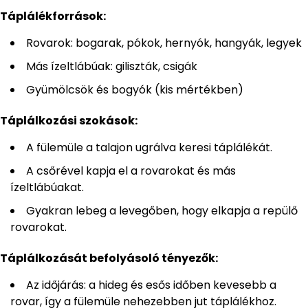
Táplálékforrások:
Rovarok: bogarak, pókok, hernyók, hangyák, legyek
Más ízeltlábúak: giliszták, csigák
Gyümölcsök és bogyók (kis mértékben)
Táplálkozási szokások:
A fülemüle a talajon ugrálva keresi táplálékát.
A csőrével kapja el a rovarokat és más
ízeltlábúakat.
Gyakran lebeg a levegőben, hogy elkapja a repülő
rovarokat.
Táplálkozását befolyásoló tényezők:
Az időjárás: a hideg és esős időben kevesebb a
rovar, így a fülemüle nehezebben jut táplálékhoz.