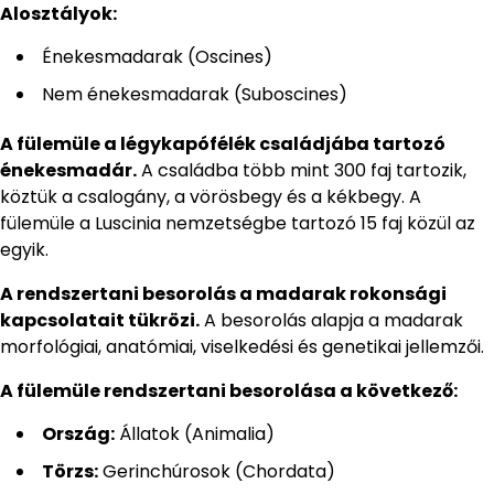
Alosztályok:
Énekesmadarak (Oscines)
Nem énekesmadarak (Suboscines)
A fülemüle a légykapófélék családjába tartozó
énekesmadár.
A családba több mint 300 faj tartozik,
köztük a csalogány, a vörösbegy és a kékbegy. A
fülemüle a Luscinia nemzetségbe tartozó 15 faj közül az
egyik.
A rendszertani besorolás a madarak rokonsági
kapcsolatait tükrözi.
A besorolás alapja a madarak
morfológiai, anatómiai, viselkedési és genetikai jellemzői.
A fülemüle rendszertani besorolása a következő:
Ország:
Állatok (Animalia)
Törzs:
Gerinchúrosok (Chordata)