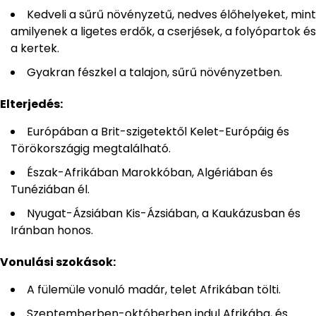
Kedveli a sűrű növényzetű, nedves élőhelyeket, mint
amilyenek a ligetes erdők, a cserjések, a folyópartok és
a kertek.
Gyakran fészkel a talajon, sűrű növényzetben.
Elterjedés:
Európában a Brit-szigetektől Kelet-Európáig és
Törökországig megtalálható.
Észak-Afrikában Marokkóban, Algériában és
Tunéziában él.
Nyugat-Ázsiában Kis-Ázsiában, a Kaukázusban és
Iránban honos.
Vonulási szokások:
A fülemüle vonuló madár, telet Afrikában tölti.
Szeptemberben-októberben indul Afrikába, és