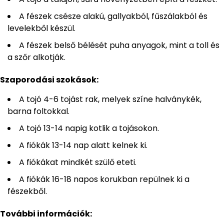
A fészek csésze alakú, gallyakból, fűszálakból és
levelekből készül.
A fészek belső bélését puha anyagok, mint a toll és
a szőr alkotják.
Szaporodási szokások:
A tojó 4-6 tojást rak, melyek színe halványkék,
barna foltokkal.
A tojó 13-14 napig kotlik a tojásokon.
A fiókák 13-14 nap alatt kelnek ki.
A fiókákat mindkét szülő eteti.
A fiókák 16-18 napos korukban repülnek ki a
fészekből.
További információk: