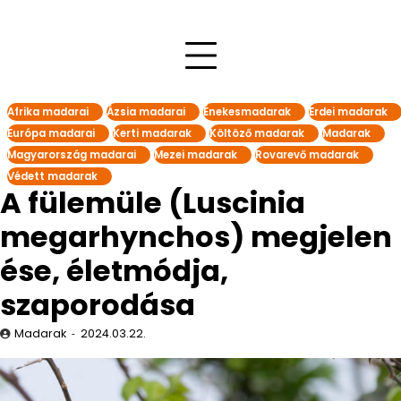
Afrika madarai
Ázsia madarai
Énekesmadarak
Erdei madarak
Európa madarai
Kerti madarak
Költöző madarak
Madarak
Magyarország madarai
Mezei madarak
Rovarevő madarak
Védett madarak
A fülemüle (Luscinia
megarhynchos) megjelen
ése, életmódja,
szaporodása
Madarak
2024.03.22.