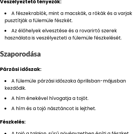
Veszélyeztető tényezők:
A fészekrablók, mint a macskák, a rókák és a varjak
pusztítják a fülemüle fészkét.
Az élőhelyek elvesztése és a rovarirtó szerek
használata is veszélyezteti a fülemüle fészkelését.
Szaporodása
Párzási időszak:
A fülemüle párzási időszaka áprilisban-májusban
kezdődik.
A hím énekével hívogatja a tojót.
A hím és a tojó násztáncot is lejthet.
Fészkelés:
A tojó a talajon, sűrű növényzetben építi a fészket.