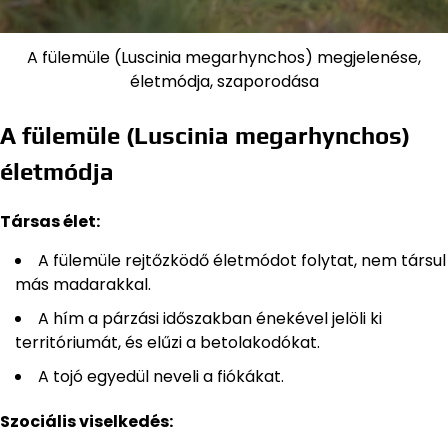
A fülemüle (Luscinia megarhynchos) megjelenése,
életmódja, szaporodása
A fülemüle (Luscinia megarhynchos)
életmódja
Társas élet:
A fülemüle rejtőzködő életmódot folytat, nem társul
más madarakkal.
A hím a párzási időszakban énekével jelöli ki
territóriumát, és elűzi a betolakodókat.
A tojó egyedül neveli a fiókákat.
Szociális viselkedés: