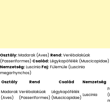
Osztály:
Madarak (Aves)
Rend:
Verébalakúak
(Passeriformes)
Család:
Légykapófélék (Muscicapidae)
Nemzetség:
Luscinia
Faj:
Fülemüle (Luscinia
megarhynchos)
Osztály
Rend
Család
Nemzetség
F
Madarak
Verébalakúak
Légykapófélék
Luscinia
(
(Aves)
(Passeriformes)
(Muscicapidae)
m