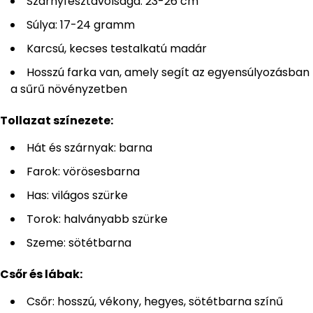
Szárnyfesztávolsága: 23-26 cm
Súlya: 17-24 gramm
Karcsú, kecses testalkatú madár
Hosszú farka van, amely segít az egyensúlyozásban
a sűrű növényzetben
Tollazat színezete:
Hát és szárnyak: barna
Farok: vörösesbarna
Has: világos szürke
Torok: halványabb szürke
Szeme: sötétbarna
Csőr és lábak:
Csőr: hosszú, vékony, hegyes, sötétbarna színű