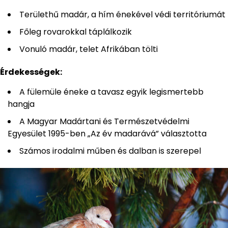
Területhű madár, a hím énekével védi territóriumát
Főleg rovarokkal táplálkozik
Vonuló madár, telet Afrikában tölti
Érdekességek:
A fülemüle éneke a tavasz egyik legismertebb
hangja
A Magyar Madártani és Természetvédelmi
Egyesület 1995-ben „Az év madarává” választotta
Számos irodalmi műben és dalban is szerepel