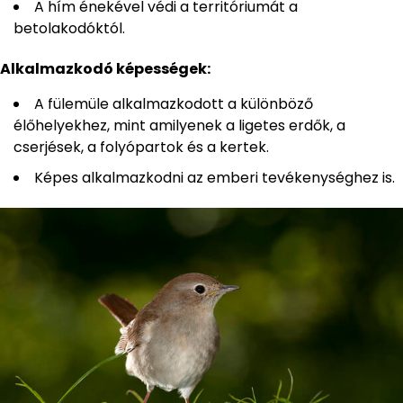
A hím énekével védi a territóriumát a
betolakodóktól.
Alkalmazkodó képességek:
A fülemüle alkalmazkodott a különböző
élőhelyekhez, mint amilyenek a ligetes erdők, a
cserjések, a folyópartok és a kertek.
Képes alkalmazkodni az emberi tevékenységhez is.