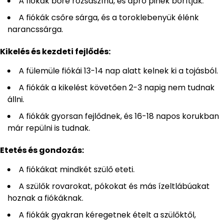
A fiókák bőre rózsaszínű, és apró pihék borítják.
A fiókák csőre sárga, és a toroklebenyük élénk
narancssárga.
Kikelés és kezdeti fejlődés:
A fülemüle fiókái 13-14 nap alatt kelnek ki a tojásból.
A fiókák a kikelést követően 2-3 napig nem tudnak
állni.
A fiókák gyorsan fejlődnek, és 16-18 napos korukban
már repülni is tudnak.
Etetés és gondozás:
A fiókákat mindkét szülő eteti.
A szülők rovarokat, pókokat és más ízeltlábúakat
hoznak a fiókáknak.
A fiókák gyakran kéregetnek ételt a szülőktől,